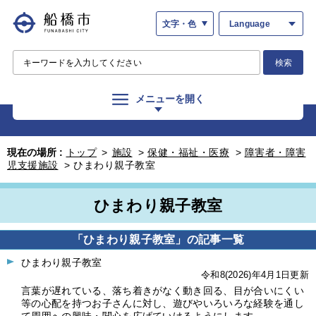
文字・色
Language
検索
メニューを開く
現在の場所 :
トップ
>
施設
>
保健・福祉・医療
>
障害者・障害
児支援施設
>
ひまわり親子教室
ひまわり親子教室
「ひまわり親子教室」の記事一覧
ひまわり親子教室
令和8(2026)年4月1日更新
言葉が遅れている、落ち着きがなく動き回る、目が合いにくい
等の心配を持つお子さんに対し、遊びやいろいろな経験を通し