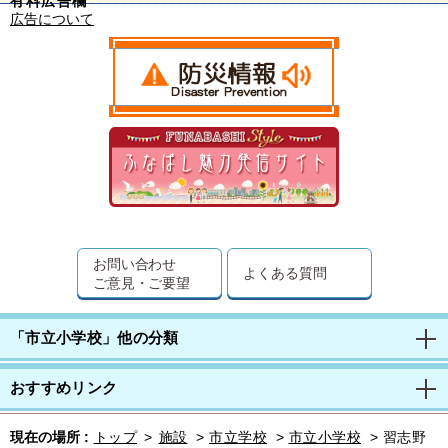
有料広告欄
広告について
お問い合わせ
よくある質問
ご意見・ご要望
「市立小学校」他の分類
おすすめリンク
現在の場所 :
トップ
>
施設
>
市立学校
>
市立小学校
>
習志野