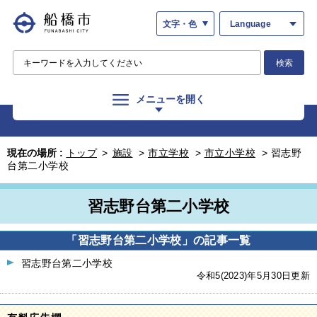
文字・色
Language
検索
メニューを開く
現在の場所 :
トップ
>
施設
>
市立学校
>
市立小学校
>
習志野
台第二小学校
習志野台第二小学校
「習志野台第二小学校」の記事一覧
習志野台第二小学校
令和5(2023)年5月30日更新