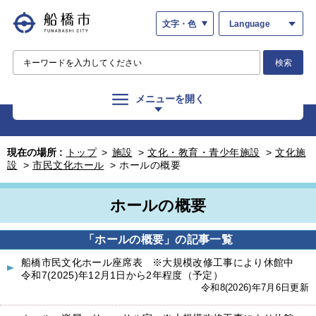
文字・色
Language
検索
メニューを開く
現在の場所 :
トップ
>
施設
>
文化・教育・青少年施設
>
文化施
設
>
市民文化ホール
>
ホールの概要
ホールの概要
「ホールの概要」の記事一覧
船橋市民文化ホール座席表 ※大規模改修工事により休館中
令和7(2025)年12月1日から2年程度（予定）
令和8(2026)年7月6日更新