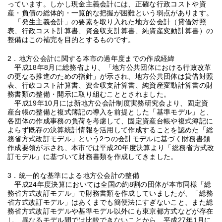
っています。しかし現金主義会計には、正確な行政コストや資
産・負債の総体的・一覧的な把握が困難という弱点があります。
「発生主義会計」の要素を取り入れた地方公会計（貸借対照
表、行政コスト計算書、資金収支計算書、純資産変動計算書）の
整備はこの補完を目的とするものです。
2．地方公会計に関する本市の過年度までの作成経緯
平成18年8月に総務省より、「地方公共団体における行政改革
の更なる推進のための指針」が示され、地方公共団体は貸借対照
表、行政コスト計算書、資金収支計算書、純資産変動計算書の財
務書類の整備・開示に取り組むこととされました。
平成19年10月には新地方公会計制度実務研究会より、固定資
産台帳の整備と複式簿記の導入を前提とした「基準モデル」と、
各団体の作成事務の負荷を考慮して、固定資産台帳や複式簿記に
よらず既存の決算統計情報を活用して作成することを認めた「総
務省方式改訂モデル」という2つの会計モデルに基づく財務書類
作成要領が示され、本市では平成20年度決算より「総務省方式改
訂モデル」に基づいて財務書類を作成してきました。
3．統一的な基準による地方公会計の整備
平成24年度決算においては全国の約8割の団体が本市同様「総
務省方式改訂モデル」で財務書類を作成していましたが、「総務
省方式改訂モデル」はあくまでも簡便法にすぎないこと、また総
務省方式改訂モデルや基準モデル以外にも東京都方式などが存在
し、異なるモデル間では比較できないことから、平成27年1月に