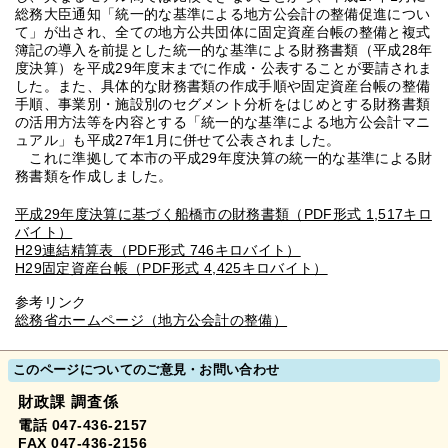
総務大臣通知「統一的な基準による地方公会計の整備促進につい
て」が出され、全ての地方公共団体に固定資産台帳の整備と複式
簿記の導入を前提とした統一的な基準による財務書類（平成28年
度決算）を平成29年度末までに作成・公表することが要請されま
した。また、具体的な財務書類の作成手順や固定資産台帳の整備
手順、事業別・施設別のセグメント分析をはじめとする財務書類
の活用方法等を内容とする「統一的な基準による地方公会計マニ
ュアル」も平成27年1月に併せて公表されました。
これに準拠して本市の平成29年度決算の統一的な基準による財
務書類を作成しました。
平成29年度決算に基づく船橋市の財務書類（PDF形式 1,517キロ
バイト）
H29連結精算表（PDF形式 746キロバイト）
H29固定資産台帳（PDF形式 4,425キロバイト）
参考リンク
総務省ホームページ（地方公会計の整備）
このページについてのご意見・お問い合わせ
財政課 調査係
電話 047-436-2157
FAX 047-436-2156