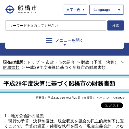
文字・色
Language
検索
メニューを開く
現在の場所 :
トップ
>
市政・市の紹介
>
財政（予算・決算）
>
財務書類
>
平成29年度決算に基づく船橋市の財務書類
平成29年度決算に基づく船橋市の財務書類
更新日：平成31(2019)年3月29日（金曜日）
ページID：P068939
1．地方公会計の意義
現行の予算・決算制度は、現金収支を議会の民主的統制下に置
くことで、予算の適正・確実な執行を図る「現金主義会計」とな