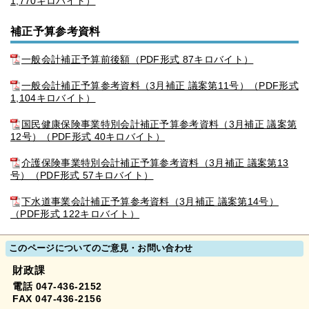
1,770キロバイト）
補正予算参考資料
一般会計補正予算前後額（PDF形式 87キロバイト）
一般会計補正予算参考資料（3月補正 議案第11号）（PDF形式
1,104キロバイト）
国民健康保険事業特別会計補正予算参考資料（3月補正 議案第
12号）（PDF形式 40キロバイト）
介護保険事業特別会計補正予算参考資料（3月補正 議案第13
号）（PDF形式 57キロバイト）
下水道事業会計補正予算参考資料（3月補正 議案第14号）
（PDF形式 122キロバイト）
このページについてのご意見・お問い合わせ
財政課
電話 047-436-2152
FAX 047-436-2156