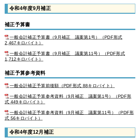
令和4年度9月補正
補正予算書
一般会計補正予算書（9月補正 議案第1号）（PDF形式
2,467キロバイト）
一般会計補正予算書（9月補正 議案第11号）（PDF形式
1,712キロバイト）
補正予算参考資料
一般会計補正予算前後額（PDF形式 88キロバイト）
一般会計補正予算参考資料（9月補正 議案第1号）（PDF形
式 449キロバイト）
一般会計補正予算参考資料（9月補正 議案第11号）（PDF形
式 56キロバイト）
令和4年度12月補正