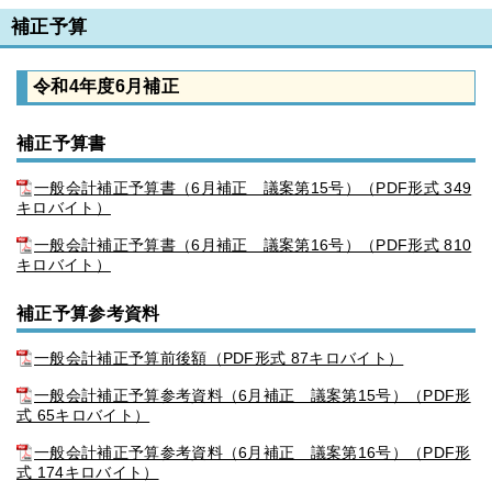
補正予算
令和4年度6月補正
補正予算書
一般会計補正予算書（6月補正 議案第15号）（PDF形式 349
キロバイト）
一般会計補正予算書（6月補正 議案第16号）（PDF形式 810
キロバイト）
補正予算参考資料
一般会計補正予算前後額（PDF形式 87キロバイト）
一般会計補正予算参考資料（6月補正 議案第15号）（PDF形
式 65キロバイト）
一般会計補正予算参考資料（6月補正 議案第16号）（PDF形
式 174キロバイト）