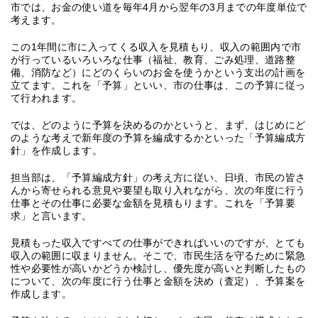
市では、お金の使い道を毎年4月から翌年の3月までの年度単位で
考えます。
この1年間に市に入ってくる収入を見積もり、収入の範囲内で市
が行っているいろいろな仕事（福祉、教育、ごみ処理、道路整
備、消防など）にどのくらいのお金を使うかという支出の計画を
立てます。これを「予算」といい、市の仕事は、この予算に従っ
て行われます。
では、どのように予算を決めるのかというと、まず、はじめにど
のような考えで新年度の予算を編成するかといった「予算編成方
針」を作成します。
担当部は、「予算編成方針」の考え方に従い、日頃、市民の皆さ
んから寄せられる意見や要望も取り入れながら、次の年度に行う
仕事とその仕事に必要な金額を見積もります。これを「予算要
求」と言います。
見積もった収入ですべての仕事ができればいいのですが、とても
収入の範囲に収まりません。そこで、市民生活を守るために緊急
性や必要性が高いかどうか検討し、優先度が高いと判断したもの
について、次の年度に行う仕事と金額を決め（査定）、予算案を
作成します。