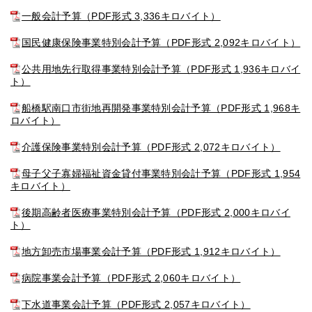
一般会計予算（PDF形式 3,336キロバイト）
国民健康保険事業特別会計予算（PDF形式 2,092キロバイト）
公共用地先行取得事業特別会計予算（PDF形式 1,936キロバイ
ト）
船橋駅南口市街地再開発事業特別会計予算（PDF形式 1,968キ
ロバイト）
介護保険事業特別会計予算（PDF形式 2,072キロバイト）
母子父子寡婦福祉資金貸付事業特別会計予算（PDF形式 1,954
キロバイト）
後期高齢者医療事業特別会計予算（PDF形式 2,000キロバイ
ト）
地方卸売市場事業会計予算（PDF形式 1,912キロバイト）
病院事業会計予算（PDF形式 2,060キロバイト）
下水道事業会計予算（PDF形式 2,057キロバイト）