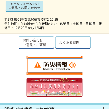
メールフォームでの
ご意見・お問い合わせ
〒273-8501千葉県船橋市湊町2-10-25
受付時間：午前9時から午後5時まで 休業日：土曜日・日曜日・祝
休日・12月29日から1月3日
お問い合わせ
よくある質問
ご意見・ご要望