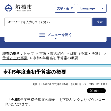
文字・色
Language
検索
メニューを開く
現在の場所 :
トップ
>
市政・市の紹介
>
財政（予算・決算）
>
予算と主な事業
>
令和5年度当初予算案の概要
令和5年度当初予算案の概要
更新日：令和5(2023)年2月14日（火曜日）
ページID：P112992
「令和5年度当初予算案の概要」を下記リンクよりダウンロー
ドいただけます。