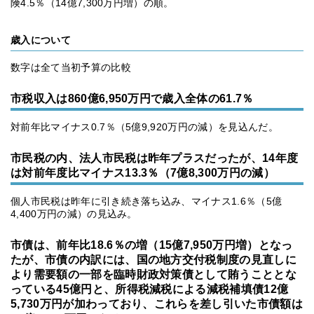
険4.5％（14億7,300万円増）の順。
歳入について
数字は全て当初予算の比較
市税収入は860億6,950万円で歳入全体の61.7％
対前年比マイナス0.7％（5億9,920万円の減）を見込んだ。
市民税の内、法人市民税は昨年プラスだったが、14年度
は対前年度比マイナス13.3％（7億8,300万円の減）
個人市民税は昨年に引き続き落ち込み、マイナス1.6％（5億
4,400万円の減）の見込み。
市債は、前年比18.6％の増（15億7,950万円増）となっ
たが、市債の内訳には、国の地方交付税制度の見直しに
より需要額の一部を臨時財政対策債として賄うこととな
っている45億円と、所得税減税による減税補填債12億
5,730万円が加わっており、これらを差し引いた市債額は