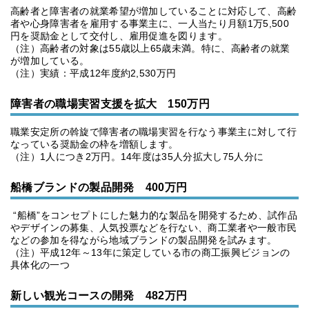
高齢者と障害者の就業希望が増加していることに対応して、高齢
者や心身障害者を雇用する事業主に、一人当たり月額1万5,500
円を奨励金として交付し、雇用促進を図ります。
（注）高齢者の対象は55歳以上65歳未満。特に、高齢者の就業
が増加している。
（注）実績：平成12年度約2,530万円
障害者の職場実習支援を拡大 150万円
職業安定所の斡旋で障害者の職場実習を行なう事業主に対して行
なっている奨励金の枠を増額します。
（注）1人につき2万円。14年度は35人分拡大し75人分に
船橋ブランドの製品開発 400万円
“船橋”をコンセプトにした魅力的な製品を開発するため、試作品
やデザインの募集、人気投票などを行ない、商工業者や一般市民
などの参加を得ながら地域ブランドの製品開発を試みます。
（注）平成12年～13年に策定している市の商工振興ビジョンの
具体化の一つ
新しい観光コースの開発 482万円