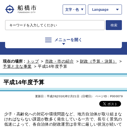
文字・色
Language
検索
メニューを開く
現在の場所 :
トップ
>
市政・市の紹介
>
財政（予算・決算）
>
予算と主な事業
>
平成14年度予算
平成14年度予算
更新日：平成28(2016)年2月21日（日曜日）
ページID：P000079
少子・高齢化への対応や環境問題など、地方自治体が取り組まな
ければならない課題が数多く発生している一方で、長引く景気の
低迷によって、各自治体の財政運営は非常に厳しい状況が続いて