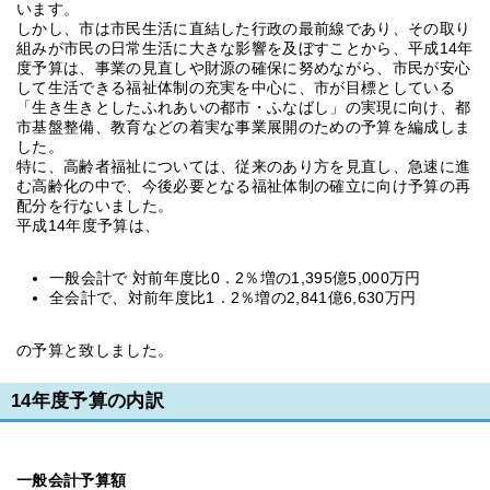
います。
しかし、市は市民生活に直結した行政の最前線であり、その取り
組みが市民の日常生活に大きな影響を及ぼすことから、平成14年
度予算は、事業の見直しや財源の確保に努めながら、市民が安心
して生活できる福祉体制の充実を中心に、市が目標としている
「生き生きとしたふれあいの都市・ふなばし」の実現に向け、都
市基盤整備、教育などの着実な事業展開のための予算を編成しま
した。
特に、高齢者福祉については、従来のあり方を見直し、急速に進
む高齢化の中で、今後必要となる福祉体制の確立に向け予算の再
配分を行ないました。
平成14年度予算は、
一般会計で 対前年度比0．2％増の1,395億5,000万円
全会計で、対前年度比1．2％増の2,841億6,630万円
の予算と致しました。
14年度予算の内訳
一般会計予算額