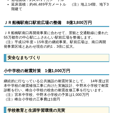
延床面積：約46,489平方メートル （注）地上14階、地下3
階建て
ＪＲ船橋駅南口駅前広場の整備 8億3,800万円
ＪＲ船橋駅南口再開発事業に合わせて、景観と交通動線に優れた
55万都市の中心駅にふさわしい駅前広場を整備します。
（注）平成12年度～15年度の継続事業。駅前広場は、南口再開
発事業区域とあわせ現在の約1．3倍に拡大。
安全なまちづくり
小中学校の耐震対策 1億1,000万円
継続的に行なっている公共施設の耐震対策として、 14年度は宮
本中学校の耐震補強工事に向けた実施設計、中野木小学校で耐震
診断を行い、峰台小学校の校舎の耐震改修工事を行ないます。
（注）宮本中学校、中野木小学校の予算は1,000万円
（注）峰台小学校の工事費は1億円
学校教育と生涯学習環境の充実