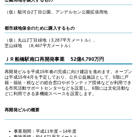
公園用地を購入するもの
（仮）駿河台2丁目公園、アンデルセン公園拡張用地
都市緑地保全のために購入するもの
（仮）丸山2丁目緑地（3,287平方メートル）、
芝山緑地 （8,467平方メートル）
ＪＲ船橋駅南口再開発事業 52億4,790万円
再開発ビルを平成15年春の完成に向け建設を進めます。オープン
は平成15年4月を予定しており、公共公益施設として、5階に戸
籍・福祉・税などの総合窓口やボランティア団体などが利用でき
る市民活動サポートセンターなどを設置し、6階には文化活動な
どに利用できる多機能スペースを設置します。
再開発ビルの概要
事業期間：平成11年度～14年度
敷地面積：約4,671平方メートル