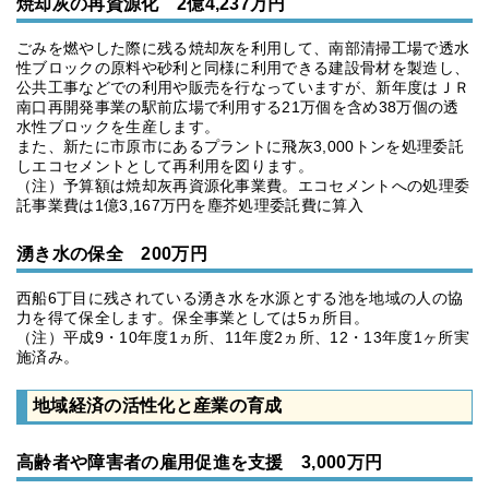
焼却灰の再資源化 2億4,237万円
ごみを燃やした際に残る焼却灰を利用して、南部清掃工場で透水
性ブロックの原料や砂利と同様に利用できる建設骨材を製造し、
公共工事などでの利用や販売を行なっていますが、新年度はＪＲ
南口再開発事業の駅前広場で利用する21万個を含め38万個の透
水性ブロックを生産します。
また、新たに市原市にあるプラントに飛灰3,000トンを処理委託
しエコセメントとして再利用を図ります。
（注）予算額は焼却灰再資源化事業費。エコセメントへの処理委
託事業費は1億3,167万円を塵芥処理委託費に算入
湧き水の保全 200万円
西船6丁目に残されている湧き水を水源とする池を地域の人の協
力を得て保全します。保全事業としては5ヵ所目。
（注）平成9・10年度1ヵ所、11年度2ヵ所、12・13年度1ヶ所実
施済み。
地域経済の活性化と産業の育成
高齢者や障害者の雇用促進を支援 3,000万円