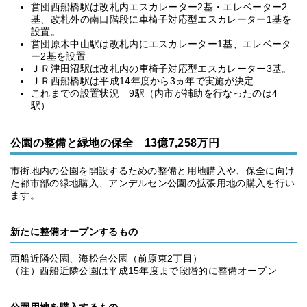
営団西船橋駅は改札内エスカレーター2基・エレベーター2
基、改札外の南口階段に車椅子対応型エスカレーター1基を
設置。
営団原木中山駅は改札内にエスカレーター1基、エレベータ
ー2基を設置
ＪＲ津田沼駅は改札内の車椅子対応型エスカレーター3基。
ＪＲ西船橋駅は平成14年度から3ヵ年で実施が決定
これまでの設置状況 9駅（内市が補助を行なったのは4
駅）
公園の整備と緑地の保全 13億7,258万円
市街地内の公園を開設するための整備と用地購入や、保全に向け
た都市部の緑地購入、アンデルセン公園の拡張用地の購入を行い
ます。
新たに整備オープンするもの
西船近隣公園、海松台公園（前原東2丁目）
（注）西船近隣公園は平成15年度まで段階的に整備オープン