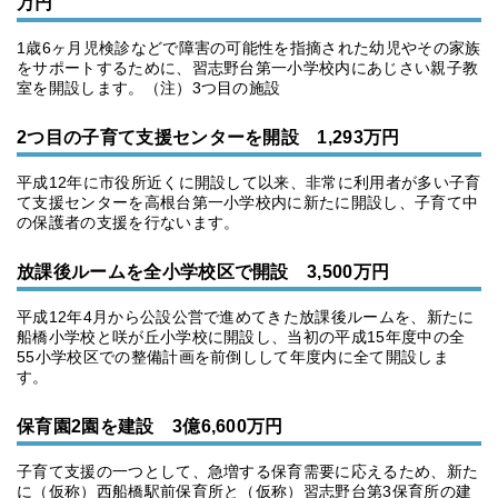
万円
1歳6ヶ月児検診などで障害の可能性を指摘された幼児やその家族
をサポートするために、習志野台第一小学校内にあじさい親子教
室を開設します。（注）3つ目の施設
2つ目の子育て支援センターを開設 1,293万円
平成12年に市役所近くに開設して以来、非常に利用者が多い子育
て支援センターを高根台第一小学校内に新たに開設し、子育て中
の保護者の支援を行ないます。
放課後ルームを全小学校区で開設 3,500万円
平成12年4月から公設公営で進めてきた放課後ルームを、新たに
船橋小学校と咲が丘小学校に開設し、当初の平成15年度中の全
55小学校区での整備計画を前倒しして年度内に全て開設しま
す。
保育園2園を建設 3億6,600万円
子育て支援の一つとして、急増する保育需要に応えるため、新た
に（仮称）西船橋駅前保育所と（仮称）習志野台第3保育所の建