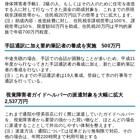
身体障害者手帳1、2級の人、もしくはその人のために住宅を改造
する人に対して行なってきた資金の助成対象を、これまでの所得
税非課税世帯から、住民税20万円以下の世帯までに拡大します。
(注）助成内容：改造経費に対し、住民税非課税世帯は100％、課
税世帯は50％、限度額50万円を助成。住民税20万円は平均的家
族で年収700万円程度。
手話通訳に
加え要約筆記者の養成を実施 500万円
中途失聴の場合、手話での会話が困難なことが多いため、平成11
年度から行なってきた手話通訳者の養成に加え、新たに要約筆記
者の養成を行ないます。
(注）これまでの手話通訳者は19人養成。登録して市の行事等で
通訳を行っている。
視覚障害者ガイドヘルパーの派遣対象を大幅に拡大
2,537万円
これまで通院や理美容店に行く際に派遣していたガイドヘルパー
を、視覚障害者から要望の強かった買い物など、ほとんどの場合
に派遣することとして外出のしやすい体制を整えます。
(注）派遣方法：通院については従来どおり無制限で対応。その
他の場合は、年間220時間まで利用可能とする