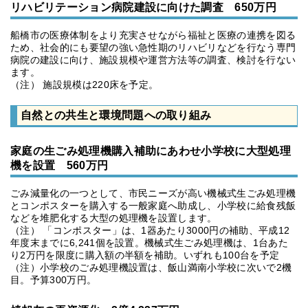
リハビリテーション病院建設に向けた調査 650万円
船橋市の医療体制をより充実させながら福祉と医療の連携を図る
ため、社会的にも要望の強い急性期のリハビリなどを行なう専門
病院の建設に向け、施設規模や運営方法等の調査、検討を行ない
ます。
（注） 施設規模は220床を予定。
自然との共生と環境問題への取り組み
家庭の生ごみ処理機購入補助にあわせ小学校に大型処理
機を設置 560万円
ごみ減量化の一つとして、市民ニーズが高い機械式生ごみ処理機
とコンポスターを購入する一般家庭へ助成し、小学校に給食残飯
などを堆肥化する大型の処理機を設置します。
（注） 「コンポスター」は、1器あたり3000円の補助、平成12
年度末までに6,241個を設置。機械式生ごみ処理機は、1台あた
り2万円を限度に購入額の半額を補助。いずれも100台を予定
（注）小学校のごみ処理機設置は、飯山満南小学校に次いで2機
目。予算300万円。