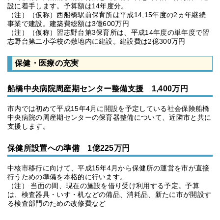
設に着手します。予算額は14年度分。
（注）（仮称）西船橋駅前保育所は平成14,15年度の2ヵ年継続
事業で建設。建築費総額は3億600万円
（注）（仮称）習志野台第3保育所は、平成14年度の単年度で習
志野台第二小学校の敷地内に建設。建設費は2億300万円
保健・医療の充実
船橋中央病院周産期センター整備支援 1,400万円
市内では初めて平成15年4月に開設を予定している社会保険船橋
中央病院の周産期センターの保育器整備について、近隣市と共に
支援します。
保健所設置への準備 1億225万円
中核市移行に向けて、平成15年4月から保健所の運営を市が直接
行うための準備を本格的に行います。
（注） 当面の間、現在の施設を借り受け利用する予定。予算
は、検査器具・いす・机などの備品、消耗品、新たに市が開設す
る検査部門のための改修費など