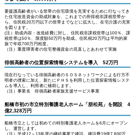
要援護高齢者がいる世帯の住宅環境を充実するために行なってき
た住宅改造資金の助成対象を、これまでの所得税非課税世帯か
ら、住民税20万円以下の世帯までなどに拡大し、在宅介護の充実
を図ります。
(注）助成内容：改造経費に対し、住民税非課税世帯は100％、課
税世帯は50％、限度額50万円を助成。住民税20万円は平均的家
族で年収700万円程度。
（注）重度障害者の住宅整備資金の見直しとあわせて実施
徘徊高齢者の位置探索情報システムを導入 52万円
現在行なっている徘徊高齢者のＳＯＳネットワークによる行方不
明者の捜索に加え、新たにＰＨＳを利用した位置探索情報システ
ムを導入し、利用者に補助します。
（注）事業名 徘徊高齢者家族支援サービス事業
船橋市初の市立特別養護老人ホーム「朋松苑」を開設 4
億2,328万円
船橋市立としては初めての特別養護老人ホームを6月にオープン
し、運営します。
（注）平成12～13年度の継続事業で建設。建設費19億7,800万