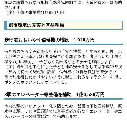
施設の設置を行なう船橋市漁業協同組合に、事業経費の一部を助
成します。
（注）全体の事業費は約656万円
都市環境の充実と基盤整備
歩行者おもいやり信号機の増設 1,020万円
信号機のある交差点を歩行者の「安全地帯」とするため、押しボ
タン等により車と歩行者を完全に分離する歩行者おもいやり信号
機を7か所増設し、子どもや高齢者などの安全を確保します。
（注）通学路を中心にした子ども達の安全策としては平成13年度
に県内で初めて6か所に設置。信号機の制御改良は県警が行い、
市は利用者にわかりやすいように親しまれるキャラクターを押し
ボタンのボックスにデザインする。
3駅のエレベーター等整備を補助 1億6,536万円
市内の駅のバリアフリー化を図るため、営団地下鉄西船橋駅、原
木中山駅、ＪＲ津田沼駅で鉄道事業者が行なうエレベーターやエ
スカレーターの設置に対して補助します。