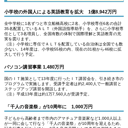
小学校の外国人による英語教育を拡大 1億8,942万円
全中学校に1名ずつと市立船橋高校に2名、小学校専任6名の合計
35名配置しているＡＬＴ（外国語指導助手）を、さらに小学校専
任として3名増員し、全国有数の体制で国際理解と英語教育の充
実を図ります。
（注）小学校に専任でＡＬＴを配置している自治体は全国でも数
少ない。14年度は、小学校55校の内、現在の31校から46校に拡
大して行う予定。
パソコン講習事業 1,480万円
国のＩＴ施策として13年度に行ったＩＴ講習会を、引き続き市の
プログラムで実施します。受講予定者は約2,400人で一般講習と
ステップアップ講習を開設します。
（注）平成13年度は約1万7,560人が受講予定。
「千人の音楽祭」が10周年に 1,000万円
子どもから高齢者まで市内のアマチュア音楽家など1,000人以上
が一同に会して行なう「千人の音楽祭」が10周年を迎えるため、