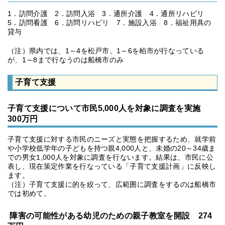
1．訪問介護 2．訪問入浴 3．通所介護 4．通所リハビリ
5．訪問看護 6．訪問リハビリ 7．施設入浴 8．福祉用具の
貸与
（注）県内では、1～4を松戸市、1～6を柏市が行なっている
が、1～8まで行なうのは船橋市のみ
子育て支援
子育て支援について市民5,000人を対象に調査を実施
300万円
子育て支援に対する市民のニーズと実態を把握するため、就学前
や小学校低学年の子どもを持つ親4,000人と、未婚の20～34歳ま
での男女1,000人を対象に調査を行ないます。結果は、市民に公
表し、現在策定作業を行なっている「子育て支援計画」に反映し
ます。
（注）子育て支援に的を絞って、広範囲に調査をするのは船橋市
では初めて。
障害の可能性がある幼児のための親子教室を開設 274