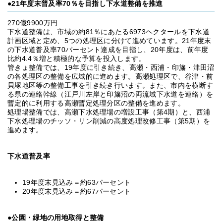
●21年度末普及率70％を目指し下水道整備を推進
270億9900万円
下水道整備は、市域の約81％にあたる6973ヘクタールを下水道
計画区域と定め、5つの処理区に分けて進めています。21年度末
の下水道普及率70パーセント達成を目指し、20年度は、前年度
比約4.4％増と積極的な予算を投入します。
管きょ整備では、19年度に引き続き、高瀬・西浦・印旛・津田沼
の各処理区の整備を広域的に進めます。高瀬処理区で、谷津・前
貝塚地区等の整備工事を引き続き行います。また、市内を横断す
る県の連絡幹線（江戸川左岸と印旛沼の両流域下水道を連絡）を
暫定的に利用する高瀬暫定処理分区の整備を進めます。
処理場整備では、高瀬下水処理場の増設工事（第4期）と、西浦
下水処理場のチッソ・リン削減の高度処理改修工事（第5期）を
進めます。
下水道普及率
19年度末見込み＝約63パーセント
20年度末見込み＝約67パーセント
●公園・緑地の用地取得と整備