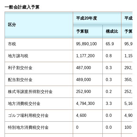
一般会計歳入予算
平成20年度
平成1
区分
予算額
構成比
予算額
市税
95,890,100
65.9
95,980
地方譲与税
1,177,200
0.8
1,150,
利子割交付金
487,000
0.3
292,5
配当割交付金
489,000
0.3
350,8
株式等譲渡所得割交付金
252,900
0.2
252,1
地方消費税交付金
4,794,300
3.3
5,166,
ゴルフ場利用税交付金
4,600
0.0
4,900
特別地方消費税交付金
0
0.0
100