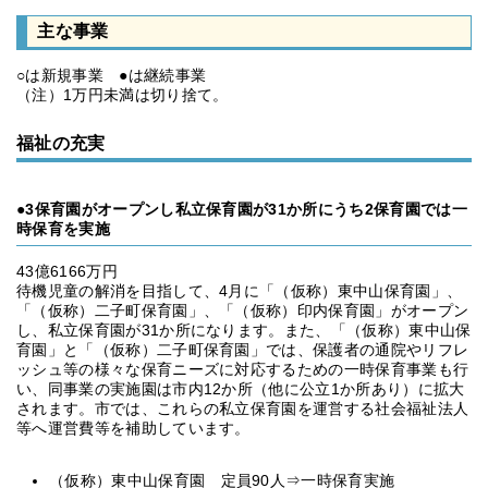
主な事業
○は新規事業 ●は継続事業
（注）1万円未満は切り捨て。
福祉の充実
●3保育園がオープンし私立保育園が31か所にうち2保育園では一
時保育を実施
43億6166万円
待機児童の解消を目指して、4月に「（仮称）東中山保育園」、
「（仮称）二子町保育園」、「（仮称）印内保育園」がオープン
し、私立保育園が31か所になります。また、「（仮称）東中山保
育園」と「（仮称）二子町保育園」では、保護者の通院やリフレ
ッシュ等の様々な保育ニーズに対応するための一時保育事業も行
い、同事業の実施園は市内12か所（他に公立1か所あり）に拡大
されます。市では、これらの私立保育園を運営する社会福祉法人
等へ運営費等を補助しています。
（仮称）東中山保育園 定員90人⇒一時保育実施