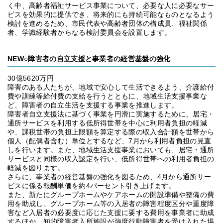
く中、高齢者福祉サービス事業について、必要な人に必要なサー
ビスを効果的に提供でき、将来的にも持続可能なものとなるよう
検討を進めるため、市民代表や高齢者団体の構成員、福祉関係
者、学識経験者からなる検討委員会を設置します。
NEW○障害者の自立支援と事業者の経営基盤の強化
30億5620万円
障害のある人たちが、地域で安心して生活できるよう、介護給付
費や訓練等給付費の支給を行うとともに、地域生活支援事業な
ど、障害者の自立生活を支援する事業を推進します。
障害者自立支援法に基づく事業を円滑に実施するために、居宅・
通所サービスを利用する低所得世帯を中心に利用者負担の軽減
や、課税世帯の負担上限額を算定する際の収入合計額を世帯から
個人（配偶者含む）単位とするなど、7月から利用者負担の見直
しを行います。また、地域生活支援事業においても、居宅・通所
サービスと同様の収入認定を行い、低所得世帯への利用者負担の
軽減を図ります。
さらに、事業者の経営基盤の強化を図るため、4月から通所サー
ビスに係る報酬単価を約4パーセント引き上げます。
また、新たにグループホームやケアホームの開設準備や整備の費
用を助成し、グループホーム等の入居者の障害程度区分や重度障
害など入居者の必要度に応じた支援に要する費用を事業者に助成
するほか、知的障害者入所施設が強度行動障害者を受け入れた場