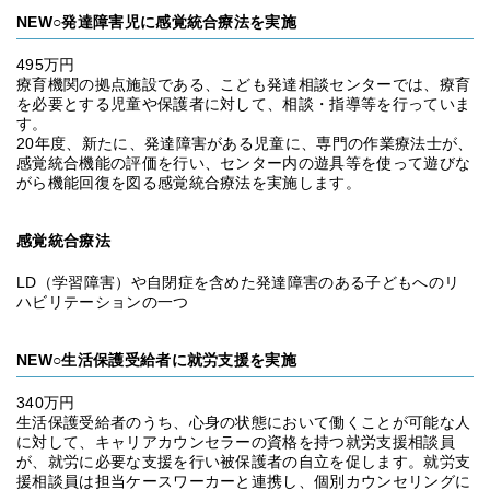
NEW○発達障害児に感覚統合療法を実施
495万円
療育機関の拠点施設である、こども発達相談センターでは、療育
を必要とする児童や保護者に対して、相談・指導等を行っていま
す。
20年度、新たに、発達障害がある児童に、専門の作業療法士が、
感覚統合機能の評価を行い、センター内の遊具等を使って遊びな
がら機能回復を図る感覚統合療法を実施します。
感覚統合療法
LD（学習障害）や自閉症を含めた発達障害のある子どもへのリ
ハビリテーションの一つ
NEW○生活保護受給者に就労支援を実施
340万円
生活保護受給者のうち、心身の状態において働くことが可能な人
に対して、キャリアカウンセラーの資格を持つ就労支援相談員
が、就労に必要な支援を行い被保護者の自立を促します。就労支
援相談員は担当ケースワーカーと連携し、個別カウンセリングに