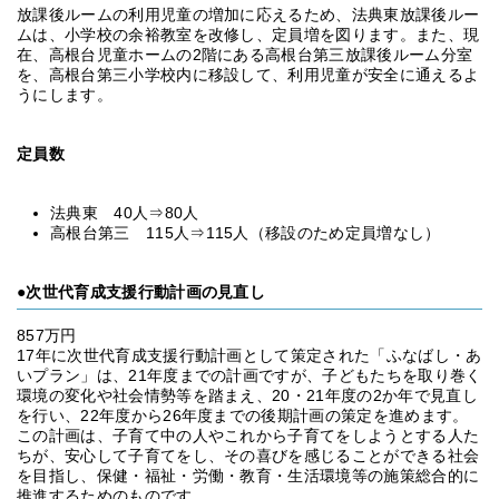
放課後ルームの利用児童の増加に応えるため、法典東放課後ルー
ムは、小学校の余裕教室を改修し、定員増を図ります。また、現
在、高根台児童ホームの2階にある高根台第三放課後ルーム分室
を、高根台第三小学校内に移設して、利用児童が安全に通えるよ
うにします。
定員数
法典東 40人⇒80人
高根台第三 115人⇒115人（移設のため定員増なし）
●次世代育成支援行動計画の見直し
857万円
17年に次世代育成支援行動計画として策定された「ふなばし・あ
いプラン」は、21年度までの計画ですが、子どもたちを取り巻く
環境の変化や社会情勢等を踏まえ、20・21年度の2か年で見直し
を行い、22年度から26年度までの後期計画の策定を進めます。
この計画は、子育て中の人やこれから子育てをしようとする人た
ちが、安心して子育てをし、その喜びを感じることができる社会
を目指し、保健・福祉・労働・教育・生活環境等の施策総合的に
推進するためのものです。