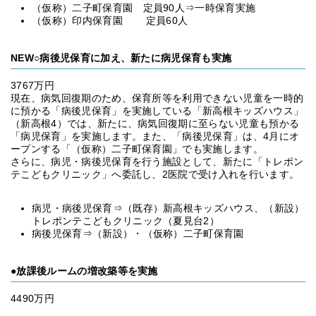
（仮称）二子町保育園 定員90人⇒一時保育実施
（仮称）印内保育園 定員60人
NEW○病後児保育に加え、新たに病児保育も実施
3767万円
現在、病気回復期のため、保育所等を利用できない児童を一時的
に預かる「病後児保育」を実施している「新高根キッズハウス」
（新高根4）では、新たに、病気回復期に至らない児童も預かる
「病児保育」を実施します。また、「病後児保育」は、4月にオ
ープンする「（仮称）二子町保育園」でも実施します。
さらに、病児・病後児保育を行う施設として、新たに「トレポン
テこどもクリニック」へ委託し、2医院で受け入れを行います。
病児・病後児保育⇒（既存）新高根キッズハウス、（新設）
トレポンテこどもクリニック（夏見台2）
病後児保育⇒（新設）・（仮称）二子町保育園
●放課後ルームの増改築等を実施
4490万円