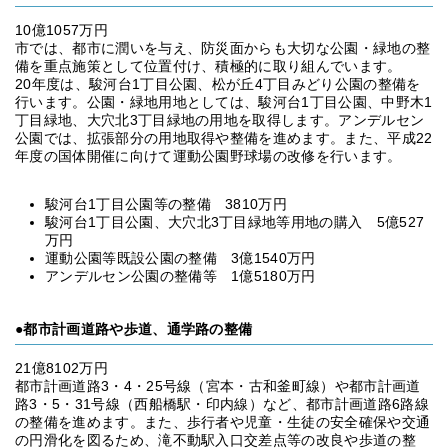
10億1057万円
市では、都市に潤いを与え、防災面からも大切な公園・緑地の整
備を重点施策として位置付け、積極的に取り組んでいます。
20年度は、駿河台1丁目公園、松が丘4丁目みどり公園の整備を
行います。公園・緑地用地としては、駿河台1丁目公園、中野木1
丁目緑地、大穴北3丁目緑地の用地を取得します。アンデルセン
公園では、拡張部分の用地取得や整備を進めます。また、平成22
年度の国体開催に向けて運動公園野球場の改修を行います。
駿河台1丁目公園等の整備 3810万円
駿河台1丁目公園、大穴北3丁目緑地等用地の購入 5億527
万円
運動公園等既設公園の整備 3億1540万円
アンデルセン公園の整備等 1億5180万円
●都市計画道路や歩道、通学路の整備
21億8102万円
都市計画道路3・4・25号線（宮本・古和釜町線）や都市計画道
路3・5・31号線（西船橋駅・印内線）など、都市計画道路6路線
の整備を進めます。また、歩行者や児童・生徒の安全確保や交通
の円滑化を図るため、滝不動駅入口交差点等の改良や歩道の整