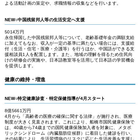
よる活動計画の策定や、求職情報の収集などを行います。
NEW○中国残留邦人等の生活安定へ支援
5014万円
永住帰国した中国残留邦人等について、老齢基礎年金の満額支給
に加えてもなお、収入が一定の基準に満たない場合には、支援給
付（生活・住宅・医療・介護等）を行うほか、中国語ができる支
援相談員1人を配置します。また、地域の理解を得るため住民向
けの研修会の実施や、日本語教室等を活用して日本語の学習機会
を提供します。
健康の維持・増進
NEW○特定健康診査・特定保健指導が4月スタート
8億5661万円
4月から「高齢者の医療の確保に関する法律」が施行され、医療
制度が大きく見直されます。これにより、船橋市国民健康保険で
は、40歳から74歳までの国民健康保険加入者を対象に、メタボ
リックシンドローム（内臓脂肪症候群）に着目した健診を行い、
その結果により、生活習慣病のリスクに応じた生活改善を支援し