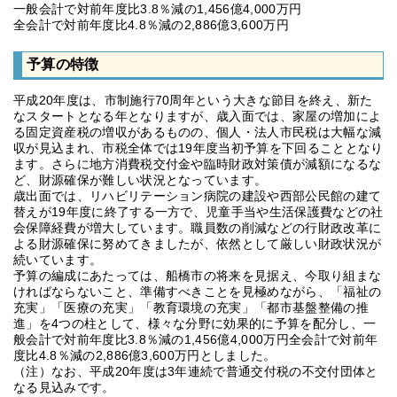
一般会計で対前年度比3.8％減の1,456億4,000万円
全会計で対前年度比4.8％減の2,886億3,600万円
予算の特徴
平成20年度は、市制施行70周年という大きな節目を終え、新た
なスタートとなる年となりますが、歳入面では、家屋の増加によ
る固定資産税の増収があるものの、個人・法人市民税は大幅な減
収が見込まれ、市税全体では19年度当初予算を下回ることとなり
ます。さらに地方消費税交付金や臨時財政対策債が減額になるな
ど、財源確保が難しい状況となっています。
歳出面では、リハビリテーション病院の建設や西部公民館の建て
替えが19年度に終了する一方で、児童手当や生活保護費などの社
会保障経費が増大しています。職員数の削減などの行財政改革に
よる財源確保に努めてきましたが、依然として厳しい財政状況が
続いています。
予算の編成にあたっては、船橋市の将来を見据え、今取り組まな
ければならないこと、準備すべきことを見極めながら、「福祉の
充実」「医療の充実」「教育環境の充実」「都市基盤整備の推
進」を4つの柱として、様々な分野に効果的に予算を配分し、一
般会計で対前年度比3.8％減の1,456億4,000万円全会計で対前年
度比4.8％減の2,886億3,600万円としました。
（注）なお、平成20年度は3年連続で普通交付税の不交付団体と
なる見込みです。