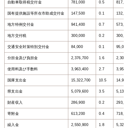
自動車取得税交付金
781,000
0.5
817,1
国有提供施設等所在市助成交付金
147,500
0.1
132,7
地方特例交付金
941,400
0.7
573,3
地方交付税
300,000
0.2
300,0
交通安全対策特別交付金
84,000
0.1
95,000
分担金及び負担金
2,376,700
1.6
2,309,
使用料及び手数料
3,963,400
2.7
3,953,
国庫支出金
15,322,700
10.5
14,935
県支出金
5,079,600
3.5
5,132,
財産収入
286,900
0.2
293,7
寄附金
613,200
0.4
718,7
繰入金
2,550,900
1.8
5,326,