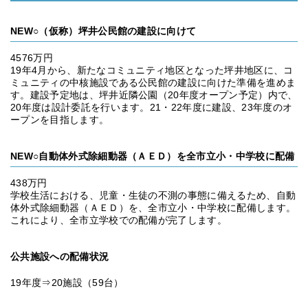
NEW○（仮称）坪井公民館の建設に向けて
4576万円
19年4月から、新たなコミュニティ地区となった坪井地区に、コ
ミュニティの中核施設である公民館の建設に向けた準備を進めま
す。建設予定地は、坪井近隣公園（20年度オープン予定）内で、
20年度は設計委託を行います。21・22年度に建設、23年度のオ
ープンを目指します。
NEW○自動体外式除細動器（ＡＥＤ）を全市立小・中学校に配備
438万円
学校生活における、児童・生徒の不測の事態に備えるため、自動
体外式除細動器（ＡＥＤ）を、全市立小・中学校に配備します。
これにより、全市立学校での配備が完了します。
公共施設への配備状況
19年度⇒20施設（59台）