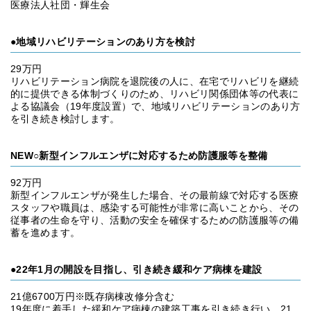
医療法人社団・輝生会
●地域リハビリテーションのあり方を検討
29万円
リハビリテーション病院を退院後の人に、在宅でリハビリを継続
的に提供できる体制づくりのため、リハビリ関係団体等の代表に
よる協議会（19年度設置）で、地域リハビリテーションのあり方
を引き続き検討します。
NEW○新型インフルエンザに対応するため防護服等を整備
92万円
新型インフルエンザが発生した場合、その最前線で対応する医療
スタッフや職員は、感染する可能性が非常に高いことから、その
従事者の生命を守り、活動の安全を確保するための防護服等の備
蓄を進めます。
●22年1月の開設を目指し、引き続き緩和ケア病棟を建設
21億6700万円※既存病棟改修分含む
19年度に着手した緩和ケア病棟の建築工事を引き続き行い、21