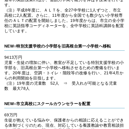
す。
（注）平成8年度に、ＡＬＴを、全27中学校に1人ずつと、市立
高校に2人配置。さらに、11年度から全国でも数少ない小学校専
任のＡＬＴの配置を開始しました。19年度からは、市立の全小学
校に英語指導コーディネーターを、全中学校に英語科講師を配置
しています。
NEW○特別支援学校の小学部を旧高根台第一小学校へ移転
9413万円
児童・生徒の増加に伴い、教室が不足している特別支援学校の小
学部を、旧高根台第一小学校へ移転させるための整備を行いま
す。20年度は、空調・トイレ・階段等の改修を行い、21年4月か
らの利用開始を目指します。
（注）19年度の児童数 52人 ⇒ 受入れが可能となる児童
数 最大78人
NEW○市立高校にスクールカウンセラーを配置
69万円
生徒が抱えている悩みや、保護者からの相談に応えることができ
る体制づくりのため、現在、対応している養護教諭や教育相談担