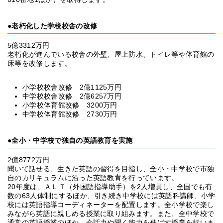
●老朽化した学校校舎の改修
5億3312万円
老朽化が進んでいる校舎の外壁、屋上防水、トイレ等や体育館の
床等を改修します。
小学校校舎改修 2億1125万円
中学校校舎改修 2億6257万円
小学校体育館改修 3200万円
中学校体育館改修 2730万円
●全小・中学校で独自の英語教育を実施
2億8772万円
聞いて話せる、生きた英語の習得を目指し、全小・中学校で市独
自のカリキュラムに沿った英語教育を行っています。
20年度は、ＡＬＴ（外国語指導助手）を2人増員し、全国でも有
数の63人体制にするほか、引き続き中学校には英語科講師、小学
校には英語指導コーディネーターを配置します。全小学校で楽し
みながら英語に親しめる授業に取り組みます。また、全中学校で
通常の英語授業のほか、会話力や聞く能力を伸ばす授業を行いま