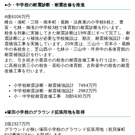
●小・中学校の耐震診断・耐震改修を推進
4億6106万円
峰台・湊町・三咲・南本町・葛飾・法典東の小学校6校と、豊
富・七林・御滝の中学校3校で体育館の耐震診断を行います。
校舎を対象に実施してきた耐震診断は19年度にすべて完了し、耐
震診断により補強が必要な学校施設は、順次、耐震補強設計・耐
震補強工事を実施しています。20年度は、三山小・宮本小・葛飾
中の各校舎と、芝山西小・七林小・三山中・坪井中の各体育館の
耐震補強設計を行います。
また、引き続き小栗原小の校舎の耐震改修工事を行うほか、新た
に高根台第三小の校舎・若松小の体育館、古和釜中の校舎の耐震
改修工事を行います。
小学校耐震診断・耐震補強設計 7494万円
中学校耐震診断・耐震補強設計 2982万円
小・中学校耐震改修工事 3億5630万円
●塚田小学校のグラウンド拡張用地を取得
2億2327万円
グラウンドが狭い塚田小学校のグラウンド拡張用地（前貝塚町
610番地1ほか）を取得します。