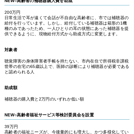
NEW○高齢者の補聴器購入費を助成
200万円
日常生活で耳が遠くて会話が不自由な高齢者に、市では補聴器の
給付を行っています。しかし、給付している補聴器は箱形の1機
種のみであったため、一人ひとりの耳の状態にあった補聴器を提
供できるように、現物給付方式から助成方式に変更します。
対象者
聴覚障害の身体障害者手帳を持たない、市内在住で所得税非課税
世帯の在宅の65歳以上で、医師の診断により補聴器が必要である
と認められる人
助成額
補聴器の購入費と2万円のいずれか低い額
NEW○高齢者福祉サービス等検討委員会を設置
39万円
高齢者の福祉ニーズが、今後量的にも増大し、かつ多様化してい