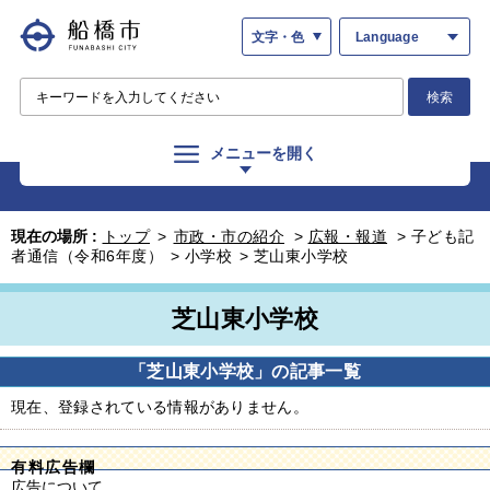
文字・色
Language
検索
メニューを開く
現在の場所 :
トップ
>
市政・市の紹介
>
広報・報道
>
子ども記
者通信（令和6年度）
>
小学校
>
芝山東小学校
芝山東小学校
「芝山東小学校」の記事一覧
現在、登録されている情報がありません。
有料広告欄
広告について