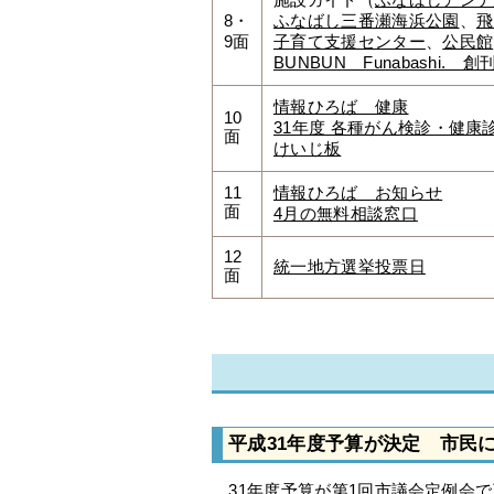
施設ガイド（
ふなばしアンデ
8・
ふなばし三番瀬海浜公園
、
飛
9面
子育て支援センター
、
公民館
BUNBUN Funabashi. 創
情報ひろば 健康
10
31年度 各種がん検診・健康
面
けいじ板
11
情報ひろば お知らせ
面
4月の無料相談窓口
12
統一地方選挙投票日
面
平成31年度予算が決定 市民
31年度予算が第1回市議会定例会で可