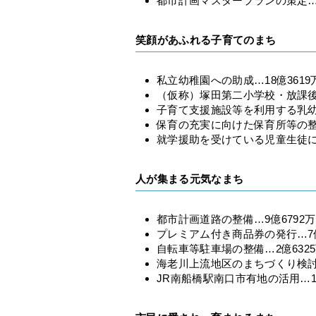
都市計画マスタープランの策定…
笑顔があふれる子育てのまち
私立幼稚園への助成…18億3619
（仮称）塚田第二小学校・放課後
子育て支援施設等を利用する乳幼
保育の充実に向けた保育所等の整備
就学援助を受けている児童生徒に対
人が集まる元気なまち
都市計画道路の整備…9億6792
プレミアム付き商品券の発行…7億
自転車等駐車場の整備…2億632
海老川上流地区のまちづくり検討…
JR南船橋駅南口市有地の活用…1