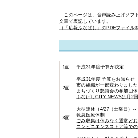
このページは、音声読み上げソフト
文章で表記しています。
（「広報ふなばし」のPDFファイル
1面
平成31年度予算が決定
平成31年度 予算をお知らせ
市の組織が一部変わりました
2面
まちづくり懇談会の参加団体
ふなばしCITY NEWSは月
大型連休（4/27（土曜日）～
救急医療体制
3面
ごみ収集は休みなく通常どお
コンビニエンスストア等での