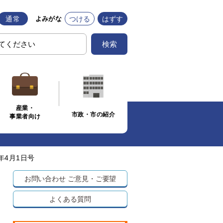
通常
つける
はずす
よみがな
検索
産業・
市政・市の紹介
事業者向け
年4月1日号
お問い合わせ
ご意見・ご要望
よくある質問