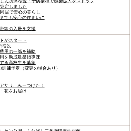
風しん抗体検査・予防接種で感染拡大をストップ
を策定しました
・同居で安心の暮らし
までも安心の住まいに
帯等の入居を支援
トがスタート
所増設
費用の一部を補助
用を助成建築指導課
する高校生を募集
の訓練予定（変更の場合あり）
アサリ、みーつけた！
・花をお届け