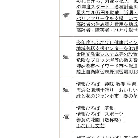
4月1日から、対象を拡大 
31年度スタート 各種計画
最大で20万円を助成 近居
4面
バリアフリー化を支援 いつ
高齢者の住み替え費用を助成
高齢者・障害者・ひとり親世
今年度もふなばし健康ポイン
地域包括支援センターを3カ
太陽光発電システム等の設置
5面
危険なブロック塀等の撤去費
姉妹都市ヘイワード市へ派遣
陸上自衛隊習志野演習場4月
情報ひろば 趣味·教養·学習
6面
海浜公園潮干狩り おいしい
緑と花のジャンボ市 春の草
情報ひろば 募集
情報ひろば スポーツ
7面
善意の花園（敬称略）
ふなばし文芸