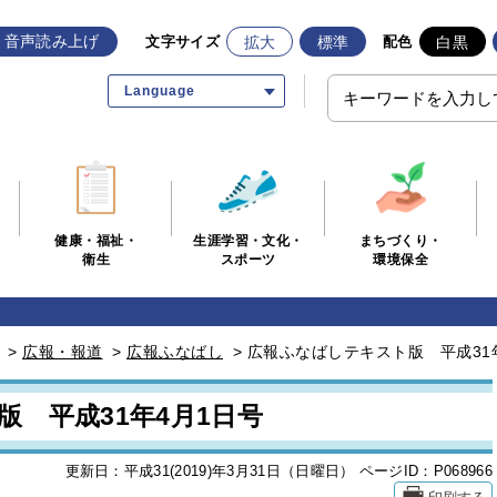
音声読み上げ
拡大
標準
白黒
文字サイズ
配色
Language
生涯学習・文化・
まちづくり・
健康・福祉・
スポーツ
環境保全
衛生
>
広報・報道
>
広報ふなばし
>
広報ふなばしテキスト版 平成31
 平成31年4月1日号
更新日：平成31(2019)年3月31日（日曜日）
ページID：P068966