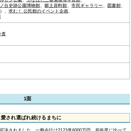
ルセン公園
、
ふなばし三番瀬環境学習館
、
ノ台史跡公園博物館
、
郷土資料館
、
市民ギャラリー
、
図書館
、
）、
求む！ 公民館のイベント企画
、
刊
診査
1面
に愛され選ばれ続けるまちに
決されました。一般会計は2121億6000万円、前年度に比べて