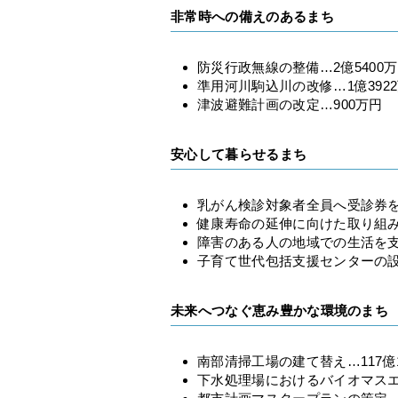
非常時への備えのあるまち
防災行政無線の整備…2億5400
準用河川駒込川の改修…1億392
津波避難計画の改定…900万円
安心して暮らせるまち
乳がん検診対象者全員へ受診券を送
健康寿命の延伸に向けた取り組み…
障害のある人の地域での生活を支
子育て世代包括支援センターの設
未来へつなぐ恵み豊かな環境のまち
南部清掃工場の建て替え…117億1
下水処理場におけるバイオマスエ