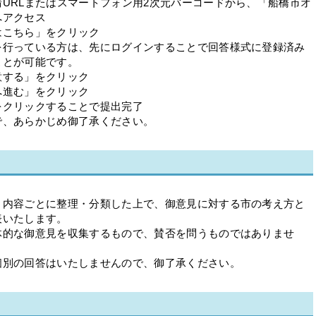
URLまたはスマートフォン用2次元バーコードから、「船橋市オ
へアクセス
はこちら」をクリック
を行っている方は、先にログインすることで回答様式に登録済み
ことが可能です。
意する」をクリック
へ進む」をクリック
をクリックすることで提出完了
で、あらかじめ御了承ください。
、内容ごとに整理・分類した上で、御意見に対する市の考え方と
表いたします。
体的な御意見を収集するもので、賛否を問うものではありませ
個別の回答はいたしませんので、御了承ください。