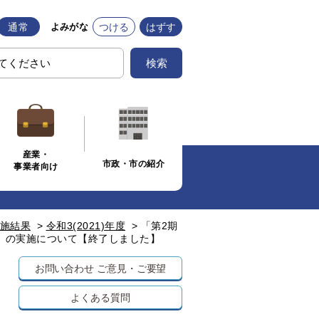
通常
つける
はずす
よみがな
検索
産業・
市政・市の紹介
事業者向け
施結果
>
令和3(2021)年度
>
「第2期
）の実施について【終了しました】
お問い合わせ
ご意見・ご要望
よくある質問