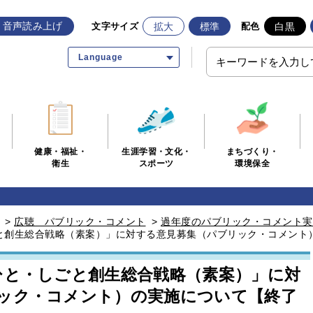
音声読み上げ
拡大
標準
白黒
文字サイズ
配色
Language
生涯学習・文化・
まちづくり・
健康・福祉・
スポーツ
環境保全
衛生
>
広聴 パブリック・コメント
>
過年度のパブリック・コメント実
と創生総合戦略（素案）」に対する意見募集（パブリック・コメント
ひと・しごと創生総合戦略（素案）」に対
ック・コメント）の実施について【終了