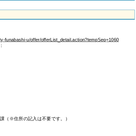
/city-funabashi-u/offer/offerList_detail.action?tempSeq=1060
：
策企画課（※住所の記入は不要です。）