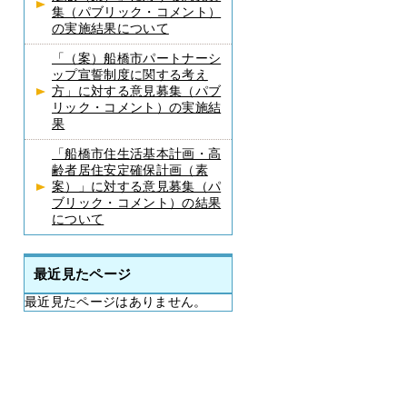
集（パブリック・コメント）
の実施結果について
「（案）船橋市パートナーシ
ップ宣誓制度に関する考え
方」に対する意見募集（パブ
リック・コメント）の実施結
果
「船橋市住生活基本計画・高
齢者居住安定確保計画（素
案）」に対する意見募集（パ
ブリック・コメント）の結果
について
最近見たページ
最近見たページはありません。