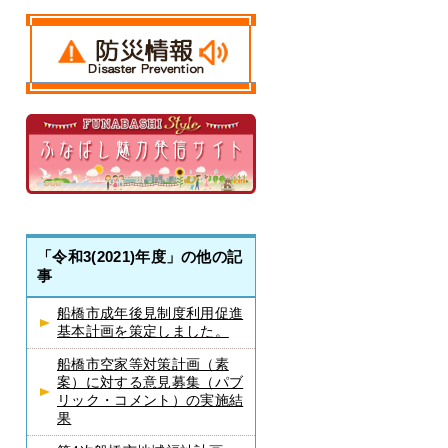
「令和3(2021)年度」の他の記
事
船橋市成年後見制度利用促進
基本計画を策定しました。
船橋市空家等対策計画（素
案）に対する意見募集（パブ
リック・コメント）の実施結
果