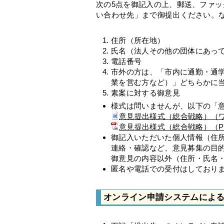
次の5点を御記入の上、郵送、ファ
い合わせ先」まで御提出ください。
住所（所在地）
氏名（法人その他の団体にあっ
電話番号
市外の方は、「市内に通勤・通
業を営む方など）」どちらかに
素案に対する御意見
様式は問いませんが、以下の「
意見提出様式（総合戦略）（ワ
意見提出様式（総合戦略）（PD
御記入いただいた個人情報（住
連絡・確認など、意見募集の目
御意見の内容以外（住所・氏名
匿名や電話での受付はしており
オンライン申請システムによ