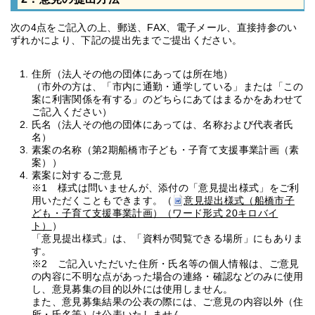
次の4点をご記入の上、郵送、FAX、電子メール、直接持参のい
ずれかにより、下記の提出先までご提出ください。
住所（法人その他の団体にあっては所在地）
（市外の方は、「市内に通勤・通学している」または「この
案に利害関係を有する」のどちらにあてはまるかをあわせて
ご記入ください）
氏名（法人その他の団体にあっては、名称および代表者氏
名）
素案の名称（第2期船橋市子ども・子育て支援事業計画（素
案））
素案に対するご意見
※1 様式は問いませんが、添付の「意見提出様式」をご利
用いただくこともできます。（
意見提出様式（船橋市子
ども・子育て支援事業計画）（ワード形式 20キロバイ
ト）
）
「意見提出様式」は、「資料が閲覧できる場所」にもありま
す。
※2 ご記入いただいた住所・氏名等の個人情報は、ご意見
の内容に不明な点があった場合の連絡・確認などのみに使用
し、意見募集の目的以外には使用しません。
また、意見募集結果の公表の際には、ご意見の内容以外（住
所・氏名等）は公表いたしません。