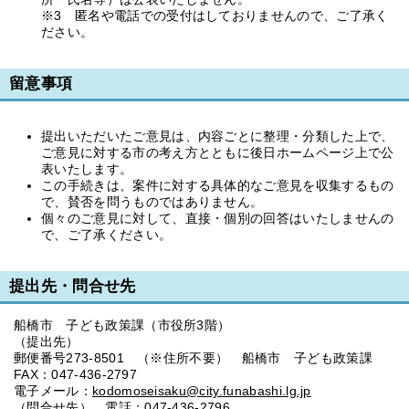
※3 匿名や電話での受付はしておりませんので、ご了承く
ださい。
留意事項
提出いただいたご意見は、内容ごとに整理・分類した上で、
ご意見に対する市の考え方とともに後日ホームページ上で公
表いたします。
この手続きは、案件に対する具体的なご意見を収集するもの
で、賛否を問うものではありません。
個々のご意見に対して、直接・個別の回答はいたしませんの
で、ご了承ください。
提出先・問合せ先
船橋市 子ども政策課（市役所3階）
（提出先）
郵便番号273-8501 （※住所不要） 船橋市 子ども政策課
FAX：047-436-2797
電子メール：
kodomoseisaku@city.funabashi.lg.jp
（問合せ先） 電話：047-436-2796