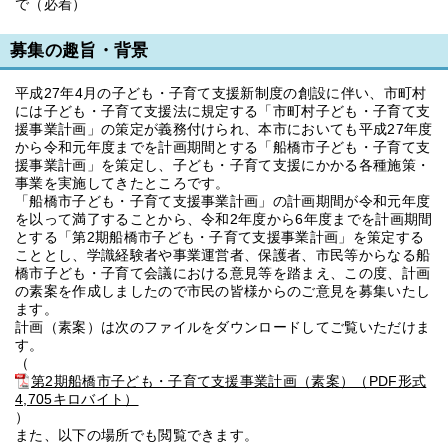
で（必着）
募集の趣旨・背景
平成27年4月の子ども・子育て支援新制度の創設に伴い、市町村
には子ども・子育て支援法に規定する「市町村子ども・子育て支
援事業計画」の策定が義務付けられ、本市においても平成27年度
から令和元年度までを計画期間とする「船橋市子ども・子育て支
援事業計画」を策定し、子ども・子育て支援にかかる各種施策・
事業を実施してきたところです。
「船橋市子ども・子育て支援事業計画」の計画期間が令和元年度
を以って満了することから、令和2年度から6年度までを計画期間
とする「第2期船橋市子ども・子育て支援事業計画」を策定する
こととし、学識経験者や事業運営者、保護者、市民等からなる船
橋市子ども・子育て会議における意見等を踏まえ、この度、計画
の素案を作成しましたので市民の皆様からのご意見を募集いたし
ます。
計画（素案）は次のファイルをダウンロードしてご覧いただけま
す。
（
第2期船橋市子ども・子育て支援事業計画（素案）（PDF形式
4,705キロバイト）
）
また、以下の場所でも閲覧できます。