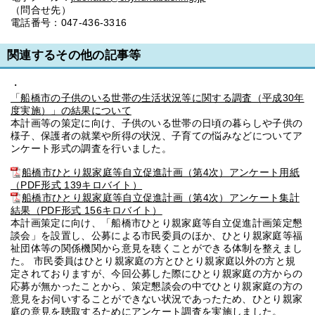
（問合せ先）
電話番号：047-436-3316
関連するその他の記事等
・
「船橋市の子供のいる世帯の生活状況等に関する調査（平成30年
度実施）」の結果について
本計画等の策定に向け、子供のいる世帯の日頃の暮らしや子供の
様子、保護者の就業や所得の状況、子育ての悩みなどについてア
ンケート形式の調査を行いました。
船橋市ひとり親家庭等自立促進計画（第4次）アンケート用紙
（PDF形式 139キロバイト）
船橋市ひとり親家庭等自立促進計画（第4次）アンケート集計
結果（PDF形式 156キロバイト）
本計画策定に向け、「船橋市ひとり親家庭等自立促進計画策定懇
談会」を設置し、公募による市民委員のほか、ひとり親家庭等福
祉団体等の関係機関から意見を聴くことができる体制を整えまし
た。 市民委員はひとり親家庭の方とひとり親家庭以外の方と規
定されておりますが、今回公募した際にひとり親家庭の方からの
応募が無かったことから、策定懇談会の中でひとり親家庭の方の
意見をお伺いすることができない状況であったため、ひとり親家
庭の意見を聴取するためにアンケート調査を実施しました。