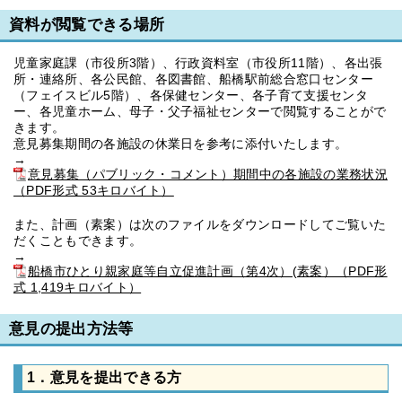
資料が閲覧できる場所
児童家庭課（市役所3階）、行政資料室（市役所11階）、各出張
所・連絡所、各公民館、各図書館、船橋駅前総合窓口センター
（フェイスビル5階）、各保健センター、各子育て支援センタ
ー、各児童ホーム、母子・父子福祉センターで閲覧することがで
きます。
意見募集期間の各施設の休業日を参考に添付いたします。
→
意見募集（パブリック・コメント）期間中の各施設の業務状況
（PDF形式 53キロバイト）
また、計画（素案）は次のファイルをダウンロードしてご覧いた
だくこともできます。
→
船橋市ひとり親家庭等自立促進計画（第4次）(素案）（PDF形
式 1,419キロバイト）
意見の提出方法等
1．意見を提出できる方