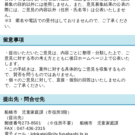
募集の目的以外には使用しません。また、意見募集結果の公表の
際には、ご意見の内容以外（住所・氏名等）は公表いたしませ
ん。
※3 匿名や電話での受付はしておりませんので、ご了承くださ
い。
留意事項
・提出いただいたご意見は、内容ごとに整理・分類した上で、ご
意見に対する市の考え方とともに後日ホームページ上で公表いた
します。
・この手続きは、案件に対する具体的なご意見を収集するもの
で、賛否を問うものではありません。
・個々のご意見に対して、直接・個別の回答はいたしませんの
で、ご了承ください。
提出先・問合せ先
船橋市 児童家庭課（市役所3階）
（提出先）
郵便番号273-8501 （※住所不要） 船橋市 児童家庭課
FAX：047-436-2315
電子メール：
jidokatei@city.funabashi.lg.jp