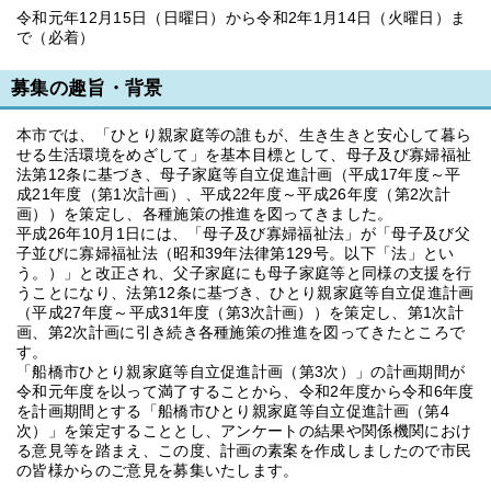
令和元年12月15日（日曜日）から令和2年1月14日（火曜日）ま
で（必着）
募集の趣旨・背景
本市では、「ひとり親家庭等の誰もが、生き生きと安心して暮ら
せる生活環境をめざして」を基本目標として、母子及び寡婦福祉
法第12条に基づき、母子家庭等自立促進計画（平成17年度～平
成21年度（第1次計画）、平成22年度～平成26年度（第2次計
画））を策定し、各種施策の推進を図ってきました。
平成26年10月1日には、「母子及び寡婦福祉法」が「母子及び父
子並びに寡婦福祉法（昭和39年法律第129号。以下「法」とい
う。）」と改正され、父子家庭にも母子家庭等と同様の支援を行
うことになり、法第12条に基づき、ひとり親家庭等自立促進計画
（平成27年度～平成31年度（第3次計画））を策定し、第1次計
画、第2次計画に引き続き各種施策の推進を図ってきたところで
す。
「船橋市ひとり親家庭等自立促進計画（第3次）」の計画期間が
令和元年度を以って満了することから、令和2年度から令和6年度
を計画期間とする「船橋市ひとり親家庭等自立促進計画（第4
次）」を策定することとし、アンケートの結果や関係機関におけ
る意見等を踏まえ、この度、計画の素案を作成しましたので市民
の皆様からのご意見を募集いたします。