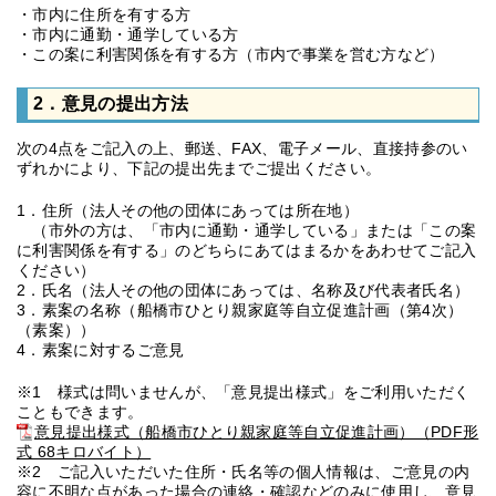
・市内に住所を有する方
・市内に通勤・通学している方
・この案に利害関係を有する方（市内で事業を営む方など）
2．意見の提出方法
次の4点をご記入の上、郵送、FAX、電子メール、直接持参のい
ずれかにより、下記の提出先までご提出ください。
1．住所（法人その他の団体にあっては所在地）
（市外の方は、「市内に通勤・通学している」または「この案
に利害関係を有する」のどちらにあてはまるかをあわせてご記入
ください）
2．氏名（法人その他の団体にあっては、名称及び代表者氏名）
3．素案の名称（船橋市ひとり親家庭等自立促進計画（第4次）
（素案））
4．素案に対するご意見
※1 様式は問いませんが、「意見提出様式」をご利用いただく
こともできます。
意見提出様式（船橋市ひとり親家庭等自立促進計画）（PDF形
式 68キロバイト）
※2 ご記入いただいた住所・氏名等の個人情報は、ご意見の内
容に不明な点があった場合の連絡・確認などのみに使用し、意見