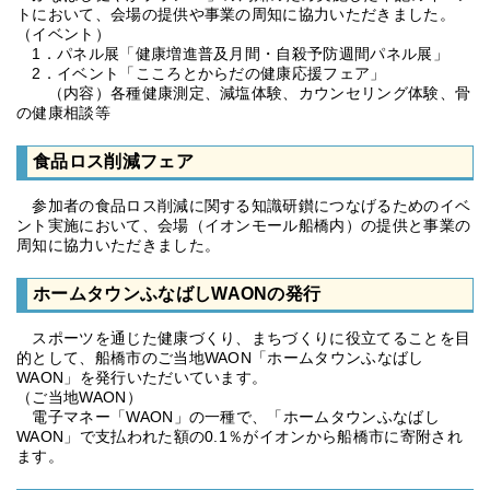
トにおいて、会場の提供や事業の周知に協力いただきました。
（イベント）
1．パネル展「健康増進普及月間・自殺予防週間パネル展」
2．イベント「こころとからだの健康応援フェア」
（内容）各種健康測定、減塩体験、カウンセリング体験、骨
の健康相談等
食品ロス削減フェア
参加者の食品ロス削減に関する知識研鑚につなげるためのイベ
ント実施において、会場（イオンモール船橋内）の提供と事業の
周知に協力いただきました。
ホームタウンふなばしWAONの発行
スポーツを通じた健康づくり、まちづくりに役立てることを目
的として、船橋市のご当地WAON「ホームタウンふなばし
WAON」を発行いただいています。
（ご当地WAON）
電子マネー「WAON」の一種で、「ホームタウンふなばし
WAON」で支払われた額の0.1％がイオンから船橋市に寄附され
ます。