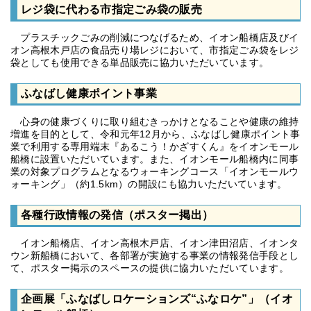
レジ袋に代わる市指定ごみ袋の販売
プラスチックごみの削減につなげるため、イオン船橋店及びイ
オン高根木戸店の食品売り場レジにおいて、市指定ごみ袋をレジ
袋としても使用できる単品販売に協力いただいています。
ふなばし健康ポイント事業
心身の健康づくりに取り組むきっかけとなることや健康の維持
増進を目的として、令和元年12月から、ふなばし健康ポイント事
業で利用する専用端末『あるこう！かざすくん』をイオンモール
船橋に設置いただいています。また、イオンモール船橋内に同事
業の対象プログラムとなるウォーキングコース「イオンモールウ
ォーキング」（約1.5km）の開設にも協力いただいています。
各種行政情報の発信（ポスター掲出）
イオン船橋店、イオン高根木戸店、イオン津田沼店、イオンタ
ウン新船橋において、各部署が実施する事業の情報発信手段とし
て、ポスター掲示のスペースの提供に協力いただいています。
企画展「ふなばしロケーションズ“ふなロケ”」（イオ