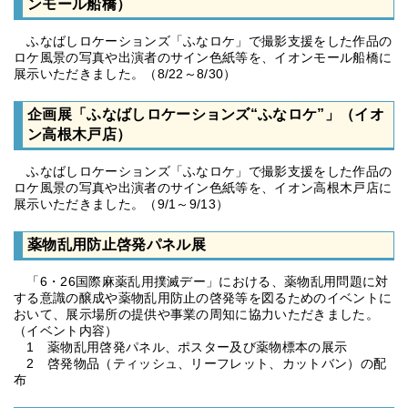
ンモール船橋）
ふなばしロケーションズ「ふなロケ」で撮影支援をした作品の
ロケ風景の写真や出演者のサイン色紙等を、イオンモール船橋に
展示いただきました。（8/22～8/30）
企画展「ふなばしロケーションズ“ふなロケ”」（イオ
ン高根木戸店）
ふなばしロケーションズ「ふなロケ」で撮影支援をした作品の
ロケ風景の写真や出演者のサイン色紙等を、イオン高根木戸店に
展示いただきました。（9/1～9/13）
薬物乱用防止啓発パネル展
「6・26国際麻薬乱用撲滅デー」における、薬物乱用問題に対
する意識の醸成や薬物乱用防止の啓発等を図るためのイベントに
おいて、展示場所の提供や事業の周知に協力いただきました。
（イベント内容）
1 薬物乱用啓発パネル、ポスター及び薬物標本の展示
2 啓発物品（ティッシュ、リーフレット、カットバン）の配
布