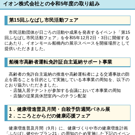
イオン株式会社との令和5年度の取り組み
第15回ふなばし市民活動フェア
市民活動団体が日ごろの活動や成果を発表するイベント「第15
回ふなばし市民活動フェア」を令和5年12月2日・3日に開催する
にあたり、イオンモール船橋内の展示スペースを開催場所として
提供いただきました。
船橋市高齢者運転免許証自主返納サポート事業
高齢者の免許自主返納の推進や高齢運転者による交通事故の防
止を図ることを目的として実施している本事業の周知を、以下の
とおり協力いただきました。
・店舗入居テナントが参加する会議において本事業の周知
・店舗の従業員休憩室内へのチラシ配架
1．健康増進普及月間・自殺予防週間パネル展
2．こころとからだの健康応援フェア
健康増進普及月間（9月）に、健康づくりや市の健康増進計画
「ふなばし健やかプラン21」の周知のため実施した下記のイベン