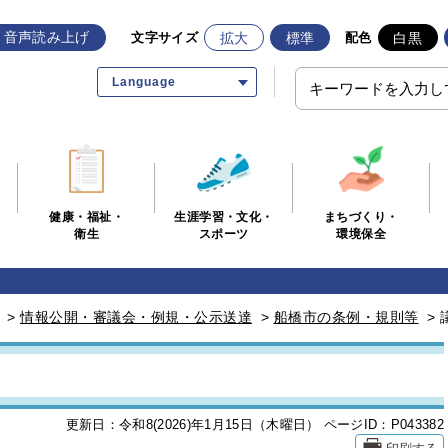
音声読み上げ
拡大
標準
白黒
文字サイズ
配色
Language
生涯学習・文化・
まちづくり・
健康・福祉・
スポーツ
環境保全
衛生
>
情報公開・審議会・例規・公示送達
>
船橋市の条例・規則等
>
更新日：令和8(2026)年1月15日（木曜日）
ページID：P043382