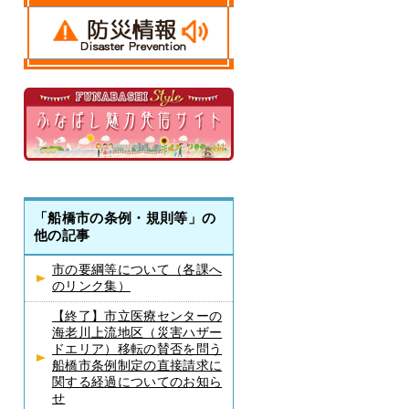
「船橋市の条例・規則等」の
他の記事
市の要綱等について（各課へ
のリンク集）
【終了】市立医療センターの
海老川上流地区（災害ハザー
ドエリア）移転の賛否を問う
船橋市条例制定の直接請求に
関する経過についてのお知ら
せ