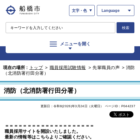
文字・色
Language
検索
メニューを開く
現在の場所 :
トップ
>
職員採用試験情報
>
先輩職員の声
>
消防
（北消防署行田分署）
消防（北消防署行田分署）
更新日：令和8(2026)年3月24日（火曜日）
ページID：P044237
＝＝＝＝＝＝＝＝＝＝＝＝＝＝＝＝＝＝＝＝
職員採用サイトを開設いたしました。
最新の情報等はこちらよりご確認ください。