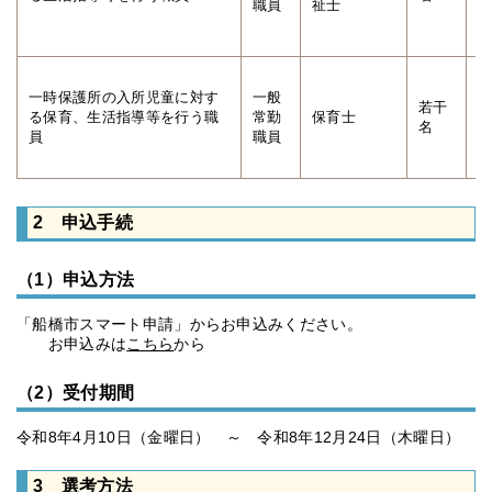
職員
祉士
(
一時保護所の入所児童に対す
一般
(
若干
る保育、生活指導等を行う職
常勤
保育士
(
名
員
職員
(
育
2 申込手続
（1）申込方法
「船橋市スマート申請」からお申込みください。
お申込みは
こちら
から
（2）受付期間
令和8年4月10日（金曜日） ～ 令和8年12月24日（木曜日）
3 選考方法