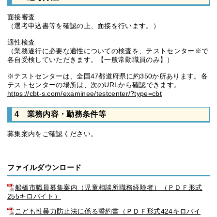
面接審査
（選考申込書等を確認の上、面接を行います。）
適性検査
（業務遂行に必要な適性についての検査を、テストセンター※で
各自受検していただきます。【一般常勤職員のみ】）
※テストセンターは、全国47都道府県に約350か所あります。各
テストセンターの場所は、次のURLから確認できます。
https://cbt-s.com/examinee/testcenter/?type=cbt
4 業務内容・勤務条件等
募集案内をご確認ください。
ファイルダウンロード
船橋市職員募集案内（児童相談所職務経験者）（ＰＤＦ形式
255キロバイト）
こども性暴力防止法に係る誓約書（ＰＤＦ形式424キロバイ