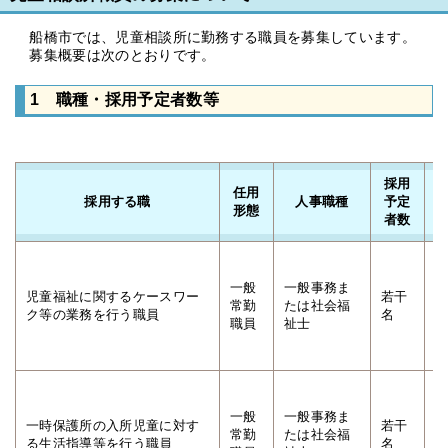
船橋市では、児童相談所に勤務する職員を募集しています。
募集概要は次のとおりです。
1 職種・採用予定者数等
採用
任用
採用する職
人事職種
予定
形態
者数
(
一般
一般事務ま
児童福祉に関するケースワー
若干
(
常勤
たは社会福
ク等の業務を行う職員
名
職員
祉士
(
て
(
一般
一般事務ま
一時保護所の入所児童に対す
若干
(
常勤
たは社会福
る生活指導等を行う職員
名