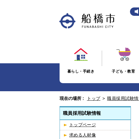
暮らし・手続き
子ども・教育
現在の場所 :
トップ
>
職員採用試験情
職員採用試験情報
トップページ
求める人材像