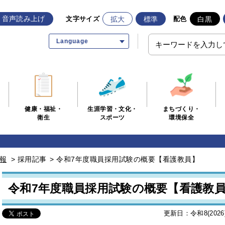
音声読み上げ
拡大
標準
白黒
文字サイズ
配色
Language
生涯学習・文化・
まちづくり・
健康・福祉・
スポーツ
環境保全
衛生
報
>
採用記事
>
令和7年度職員採用試験の概要【看護教員】
令和7年度職員採用試験の概要【看護教
更新日：令和8(202