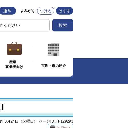
通常
つける
はずす
よみがな
検索
産業・
市政・市の紹介
事業者向け
員】
6)年3月24日（火曜日）
ページID：P129293