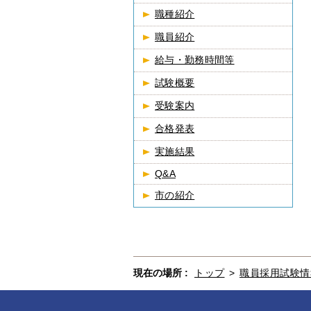
職種紹介
職員紹介
給与・勤務時間等
試験概要
受験案内
合格発表
実施結果
Q&A
市の紹介
現在の場所 :
トップ
>
職員採用試験情