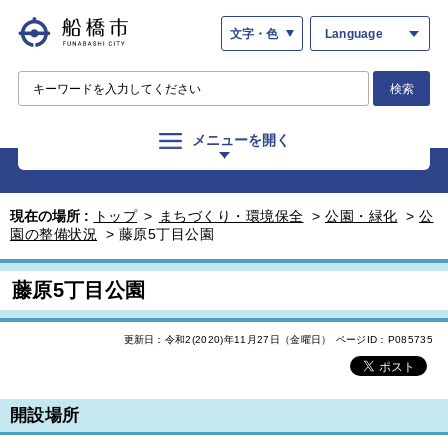
文字・色
Language
検索
メニューを開く
現在の場所 :
トップ
>
まちづくり・環境保全
>
公園・緑化
>
公
園の整備状況
>
藤原5丁目公園
藤原5丁目公園
更新日：令和2(2020)年11月27日（金曜日）
ページID：P085735
開設場所