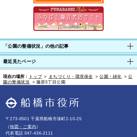
「公園の整備状況」の他の記事
最近見たページ
現在の場所 :
トップ
>
まちづくり・環境保全
>
公園・緑化
>
公
園の整備状況
>
藤原5丁目公園
〒273-8501 千葉県船橋市湊町2-10-25
（
地図・ご案内
）
代表電話 047-436-2111