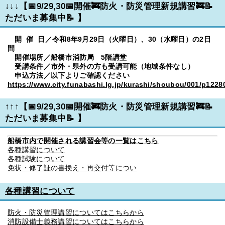
↓↓↓【📅
9/29,30📅開催
🚒防火・防災管理新規講習🚒
📝
ただいま募集中
📝
】
開 催 日／令和8年9月29日（火曜日）、30（水曜日）の2日
間
開催場所／船橋市消防局 5階講堂
受講条件／市外・県外の方も受講可能（地域条件なし）
申込方法／以下よりご確認ください
htt
ps://www.city.funabashi.lg.jp/kurashi/shoubou/001/p1228
↑↑↑【📅
9/29,30📅開催
🚒防火・防災管理新規講習🚒
📝
ただいま募集中
📝
】
船橋市内で開催される講習会等の一覧はこちら
各種講習について
各種試験について
免状・修了証の書換え・再交付等につい
各種講習について
防火・防災管理講習についてはこちらから
消防設備士義務講習についてはこちらから