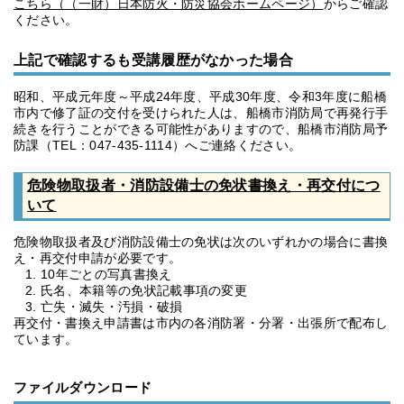
こちら（（一財）日本防火・防災協会ホームページ）
からご確認
ください。
上記で確認するも受講履歴がなかった場合
昭和、平成元年度～平成24年度、平成30年度、令和3年度に船橋
市内で修了証の交付を受けられた人は、船橋市消防局で再発行手
続きを行うことができる可能性がありますので、船橋市消防局予
防課（TEL：047-435-1114）へご連絡ください。
危険物取扱者・消防設備士の免状書換え・再交付につ
いて
危険物取扱者及び消防設備士の免状は次のいずれかの場合に書換
え・再交付申請が必要です。
10年ごとの写真書換え
氏名、本籍等の免状記載事項の変更
亡失・滅失・汚損・破損
再交付・書換え申請書は市内の各消防署・分署・出張所で配布し
ています。
ファイルダウンロード