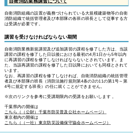
自衛消防業務講習について
自衛消防組織の設置が義務づけられている大規模建築物等の自衛
消防組織で統括管理者及び本部隊の各班の班長として従事する方
は受講が必要です。
講習を受けなければならない期間
自衛消防業務新規講習及び追加講習の課程を修了した方は、当該
講習の課程を修了した日以後における最初の4月1日から5年以内
に再講習の課程を修了しなければならないとされています。ま
た、当該再講習の課程を修了した日以降においても同様とされて
います。
なお、再講習の課程を修了しなければ、自衛消防組織の統括管理
者及び本部隊の班長（消防法施行規則第4条の2の11の第1号～第
4号に規定する班長）の任に就くことができません。
※次のリンクを参考に受講期限内の受講をお願いします 。
千葉県内の開催は
こちら（（公財）千葉市防災普及公社ホームページ）
東京都内の開催は
こちら（（一社）東京防災設備保守協会ホームページ）