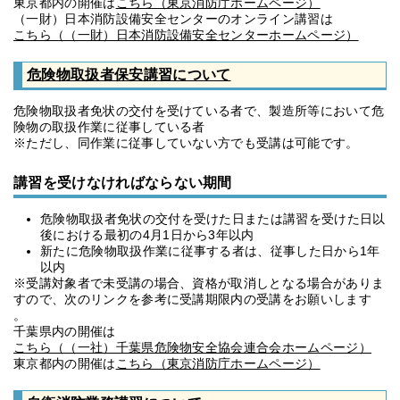
東京都内の開催は
こちら（東京消防庁ホームページ）
（一財）日本消防設備安全センターのオンライン講習は
こちら（（一財）日本消防設備安全センターホームページ）
危険物取扱者保安講習について
危険物取扱者免状の交付を受けている者で、製造所等において危
険物の取扱作業に従事している者
※ただし、同作業に従事していない方でも受講は可能です。
講習を受けなければならない期間
危険物取扱者免状の交付を受けた日または講習を受けた日以
後における最初の4月1日から3年以内
新たに危険物取扱作業に従事する者は、従事した日から1年
以内
※受講対象者で未受講の場合、資格が取消しとなる場合がありま
すので、次のリンクを参考に受講期限内の受講をお願いします
。
千葉県内の開催は
こちら（（一社）千葉県危険物安全協会連合会ホームページ）
東京都内の開催は
こちら（東京消防庁ホームページ）