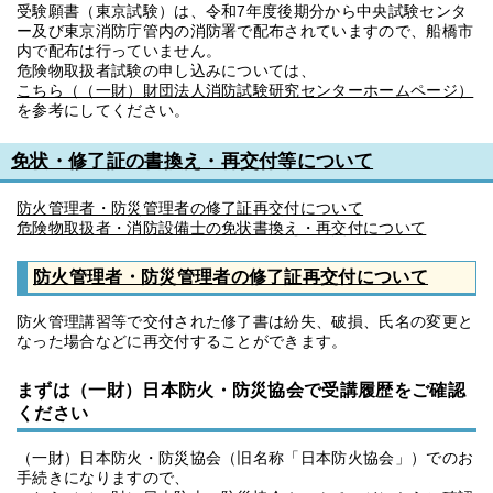
受験願書（東京試験）は、令和7年度後期分から中央試験センタ
ー及び東京消防庁管内の消防署で配布されていますので、船橋市
内で配布は行っていません。
危険物取扱者試験の申し込みについては、
こちら（（一財）財団法人消防試験研究センターホームページ）
を参考にしてください。
免状・修了証の書換え・再交付等について
防火管理者・防災管理者の修了証再交付について
危険物取扱者・消防設備士の免状書換え・再交付について
防火管理者・防災管理者の修了証再交付について
防火管理講習等で交付された修了書は紛失、破損、氏名の変更と
なった場合などに再交付することができます。
まずは（一財）日本防火・防災協会で受講履歴をご確認
ください
（一財）日本防火・防災協会（旧名称「日本防火協会」）でのお
手続きになりますので、