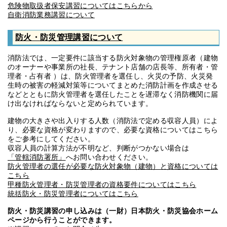
危険物取扱者保安講習についてはこちらから
自衛消防業務講習について
防火・防災管理講習について
消防法では、一定要件に該当する防火対象物の管理権原者（建物
のオーナーや事業所の社長、テナント店舗の店長等、所有者・管
理者・占有者 ）は、防火管理者を選任し、火災の予防、火災発
生時の被害の軽減対策等についてまとめた消防計画を作成させる
などとともに防火管理者を選任したことを遅滞なく消防機関に届
け出なければならないと定められています。
建物の大きさや出入りする人数（消防法で定める収容人員）によ
り、必要な資格が変わりますので、必要な資格についてはこちら
をご参考にしてください。
収容人員の計算方法が不明など、判断がつかない場合は
「管轄消防署所」
へお問い合わせください。
防火管理者の選任が必要な防火対象物（建物）と資格については
こちら
甲種防火管理者・防災管理者の資格要件についてはこちら
統括防火・防災管理者についてはこちら
防火・防災講習の申し込みは（一財）日本防火・防災協会ホーム
ページから行うことができます。