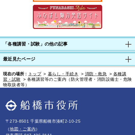
「各種講習・試験」の他の記事
最近見たページ
現在の場所 :
トップ
>
暮らし・手続き
>
消防・救急
>
各種講
習・試験
>
各種講習等のご案内（防火管理者・消防設備士・危険
物取扱者等）
〒273-8501 千葉県船橋市湊町2-10-25
（
地図・ご案内
）