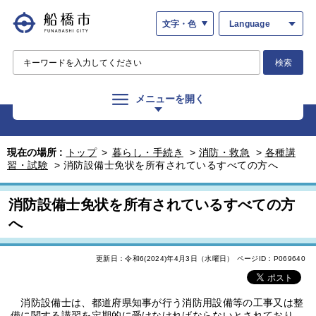
文字・色
Language
検索
メニューを開く
現在の場所 :
トップ
>
暮らし・手続き
>
消防・救急
>
各種講
習・試験
>
消防設備士免状を所有されているすべての方へ
消防設備士免状を所有されているすべての方
へ
更新日：令和6(2024)年4月3日（水曜日）
ページID：P069640
消防設備士は、都道府県知事が行う消防用設備等の工事又は整
備に関する講習を定期的に受けなければならないとされており、