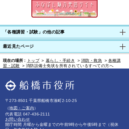
「各種講習・試験」の他の記事
最近見たページ
現在の場所 :
トップ
>
暮らし・手続き
>
消防・救急
>
各種講
習・試験
>
消防設備士免状を所有されているすべての方へ
〒273-8501 千葉県船橋市湊町2-10-25
（
地図・ご案内
）
代表電話 047-436-2111
お問い合わせ
開庁時間 月曜から金曜までの午前9時から午後5時まで（祝休