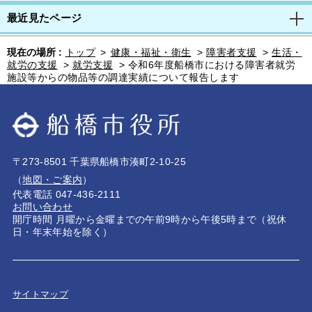
最近見たページ
現在の場所 :
トップ
>
健康・福祉・衛生
>
障害者支援
>
生活・
就労の支援
>
就労支援
>
令和6年度船橋市における障害者就労
施設等からの物品等の調達実績について報告します
〒273-8501 千葉県船橋市湊町2-10-25
（
地図・ご案内
）
代表電話 047-436-2111
お問い合わせ
開庁時間 月曜から金曜までの午前9時から午後5時まで（祝休
日・年末年始を除く）
サイトマップ