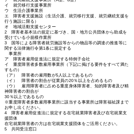
イ 就労移行支援事業所
ウ 生活介護事業所
エ 障害者支援施設（生活介護、就労移行支援、就労継続支援を
行う施設に限る）
オ 地域活動支援センター
2 障害者基本法の規定に基づき、国・地方公共団体から助成を
受けている小規模作業所
3 国等による障害者就労施設等からの物品等の調達の推進等に
関する法律施行令第1条に規定する
事業所
ア 障害者雇用促進法に規定する特例子会社
イ 重度障害者多数雇用事業所（下記に掲げる要件をすべて満た
すもの）
（ア） 障害者の雇用数が5人以上であるもの
（イ） 障害者の割合が従業員の20％以上を占めるもの
（ウ） 雇用障害者に占める重度身体障害者、知的障害者及び精
神障害者の割合が
30％以上であるもの
※重度障害者多数雇用事業所に該当する事業所は障害福祉課まで
お申し出ください。
4 障害者雇用促進法に規定する在宅就業障害者及び在宅就業支
援団体
在宅就業障害者の方は在宅就業支援団体をご活用ください。
5 共同受注窓口