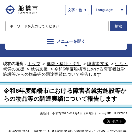
文字・色
Language
検索
メニューを開く
現在の場所 :
トップ
>
健康・福祉・衛生
>
障害者支援
>
生活・
就労の支援
>
就労支援
>
令和6年度船橋市における障害者就労
施設等からの物品等の調達実績について報告します
令和6年度船橋市における障害者就労施設等か
らの物品等の調達実績について報告します
更新日：令和7(2025)年9月4日（木曜日）
ページID：P137661
船橋市では、国等による障害者就労施設等からの物品等の調達