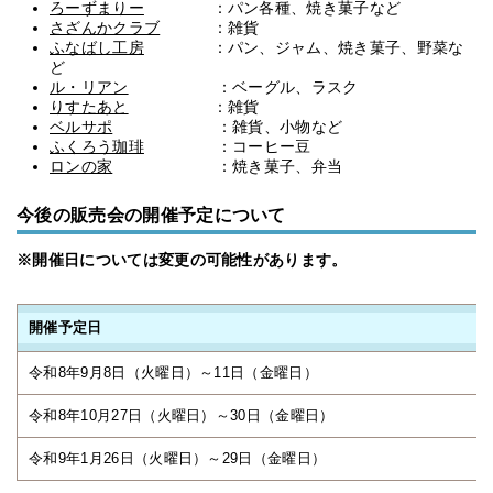
ろーずまりー
：パン各種、焼き菓子など
さざんかクラブ
：雑貨
ふなばし工房
：パン、ジャム、焼き菓子、野菜な
ど
ル・リアン
：ベーグル、ラスク
りすたあと
：雑貨
ベルサポ
：雑貨、小物など
ふくろう珈琲
：コーヒー豆
ロンの家
：焼き菓子、弁当
今後の販売会の開催予定について
※開催日については変更の可能性があります。
開催予定日
令和8年9月8日（火曜日）～11日（金曜日）
令和8年10月27日（火曜日）～30日（金曜日）
令和9年1月26日（火曜日）～29日（金曜日）