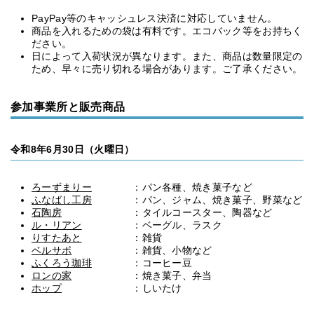
PayPay等のキャッシュレス決済に対応していません。
商品を入れるための袋は有料です。エコバック等をお持ちく
ださい。
日によって入荷状況が異なります。また、商品は数量限定の
ため、早々に売り切れる場合があります。ご了承ください。
参加事業所と販売商品
令和8年6月30日（火曜日）
ろーずまりー
：パン各種、焼き菓子など
ふなばし工房
：パン、ジャム、焼き菓子、野菜など
石陶房
：タイルコースター、陶器など
ル・リアン
：ベーグル、ラスク
りすたあと
：雑貨
ベルサポ
：雑貨、小物など
ふくろう珈琲
：コーヒー豆
ロンの家
：焼き菓子、弁当
ホップ
：しいたけ