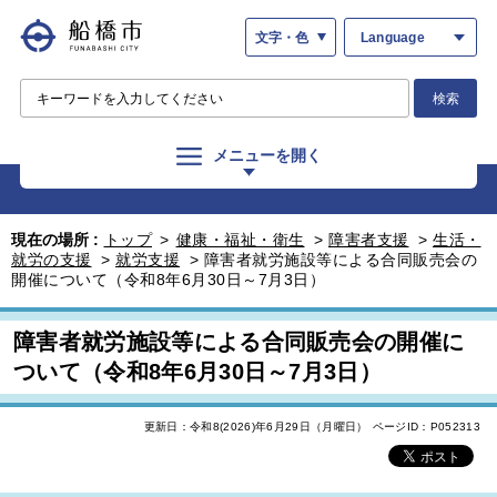
文字・色
Language
検索
メニューを開く
現在の場所 :
トップ
>
健康・福祉・衛生
>
障害者支援
>
生活・
就労の支援
>
就労支援
>
障害者就労施設等による合同販売会の
開催について（令和8年6月30日～7月3日）
障害者就労施設等による合同販売会の開催に
ついて（令和8年6月30日～7月3日）
更新日：令和8(2026)年6月29日（月曜日）
ページID：P052313