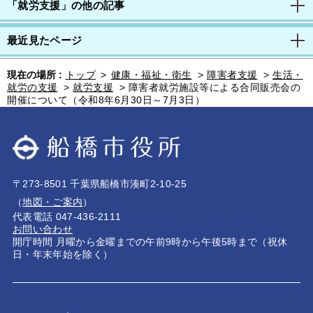
「就労支援」の他の記事
最近見たページ
現在の場所 :
トップ
>
健康・福祉・衛生
>
障害者支援
>
生活・
就労の支援
>
就労支援
>
障害者就労施設等による合同販売会の
開催について（令和8年6月30日～7月3日）
〒273-8501 千葉県船橋市湊町2-10-25
（
地図・ご案内
）
代表電話 047-436-2111
お問い合わせ
開庁時間 月曜から金曜までの午前9時から午後5時まで（祝休
日・年末年始を除く）