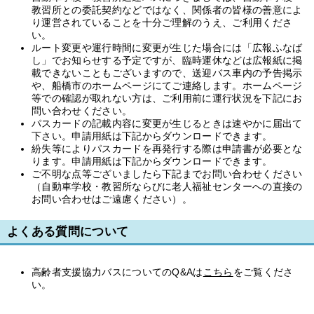
教習所との委託契約などではなく、関係者の皆様の善意によ
り運営されていることを十分ご理解のうえ、ご利用くださ
い。
ルート変更や運行時間に変更が生じた場合には「広報ふなば
し」でお知らせする予定ですが、臨時運休などは広報紙に掲
載できないこともございますので、送迎バス車内の予告掲示
や、船橋市のホームページにてご連絡します。ホームページ
等での確認が取れない方は、ご利用前に運行状況を下記にお
問い合わせください。
パスカードの記載内容に変更が生じるときは速やかに届出て
下さい。申請用紙は下記からダウンロードできます。
紛失等によりパスカードを再発行する際は申請書が必要とな
ります。申請用紙は下記からダウンロードできます。
ご不明な点等ございましたら下記までお問い合わせください
（自動車学校・教習所ならびに老人福祉センターへの直接の
お問い合わせはご遠慮ください）。
よくある質問について
高齢者支援協力バスについてのQ&Aは
こちら
をご覧くださ
い。