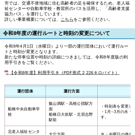
市では、交通不便地域に住む高齢者の足を確保するため、老人福
祉センターや自動車学校・教習所のバスを活用し、「高齢者支援
協力バス」を運行しています。
詳しい事業概要については、
こちら
をご参照ください。
令和8年度の運行ルートと時刻の変更について
令和8年4月1日（水曜日）より一部の運行団体において運行ルー
トと時刻が変更となります。
新たな停車位置や時刻の詳細につきましては、令和8年度版の利
用手引きをご覧ください。
【令和8年度】利用手引き（PDF形式 2,226キロバイト）
運行団体
運行方面
飯山満駅・高根公団駅方
・時刻表を変更し
船橋中央自動車学
面
・1月∼3月の水・木
校
船橋日大前駅・北習志野
す。
駅前
北老人福祉センタ
大穴方面
水・金曜日の便を