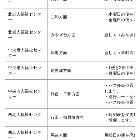
ー
北老人福祉センタ
・水曜日の便を廃
二和方面
ー
・金曜日の便を増
北老人福祉センタ
みやぎ台方面
新しく＜みやぎ台
ー
中央老人福祉セン
旭町方面
新しく＜旭町方面
ター
中央老人福祉セン
・1便と2便の出発
前貝塚方面
ター
・月曜日の便を廃
・バス停車位置「
中央老人福祉セン
します。
緑台・二和方面
ター
・運行ルートを一
・バス停車位置「
西老人福祉センタ
・時刻表を変更し
行田・前貝塚方面
ー
・増便します。
西老人福祉センタ
馬込方面
月曜日の便を廃止
ー