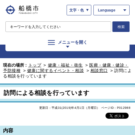
文字・色
Language
検索
メニューを開く
現在の場所 :
トップ
>
健康・福祉・衛生
>
医療・健康・健診・
予防接種
>
健康に関するイベント・相談
>
相談窓口
>
訪問によ
る相談を行っています
訪問による相談を行っています
更新日：平成31(2019)年4月1日（月曜日）
ページID：P012988
内容