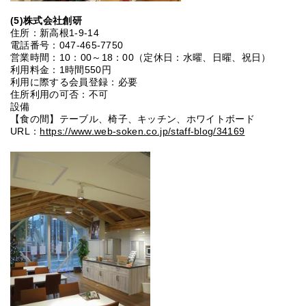
(5)株式会社創研
住所：新高根1-9-14
電話番号：047-465-7750
営業時間：10：00～18：00（定休日：水曜、日曜、祝日）
利用料金：1時間550円
利用に際する会員登録：必要
住所利用の可否：不可
設備
【食の間】テーブル、椅子、キッチン、ホワイトボード
URL：
https://www.web-soken.co.jp/staff-blog/34169