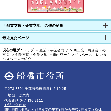
「創業支援・企業立地」の他の記事
最近見たページ
現在の場所 :
トップ
>
産業・事業者向け
>
商工業・商店会への
支援
>
創業支援・企業立地
>
市内ワーキングスペース・レンタ
ルスペースの紹介
〒273-8501 千葉県船橋市湊町2-10-25
（
地図・ご案内
）
代表電話 047-436-2111
お問い合わせ
開庁時間 月曜から金曜までの午前9時から午後5時まで（祝休