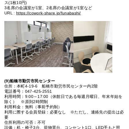
ス(1枚10円)
3名席の会議室が1室、2名席の会議室が1室など
URL :
https://cowork-share.jp/funabashi/
(9
)船橋市勤労市民センター
住所：本町4-19-6 船橋市勤労市民センター内2階
電話番号：047-425-2551
利用時間：9:00～17:00（休館日である毎週月曜日、年末年始を
除く） ※原則2時間制
利用料金：無料（事前予約制）
利用に際する会員登録：必要なし ※ただし、連絡先の提出は必
要
住所利用の可否：不可
設備：机・椅子3台、荷物置台、コンセント1口、LED手もと照