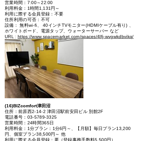
営業時間：7:00～22:00
利用料金：1時間1,131円～
利用に際する会員登録：不要
住所利用の可否：不可
設備： 無料wi-fi、 40インチTVモニター(HDMIケーブル有り) 、
ホワイトボード、電源タップ、ウォーターサーバー など
URL :
https://www.spacemarket.com/spaces/4lfj-wvgwkdbvikq/
(16)
BIZcomfort津田沼
住所：前原西2-14-2 津田沼駅前安田ビル 別館2F
電話番号：03-5789-3325
営業時間：24時間365日
利用料金：1分プラン：1分6円～、【月額】毎日プラン13,200
円、個室プラン38,500円～ 他
利用に際する会員登録：要（登録事務手数料5,500円）