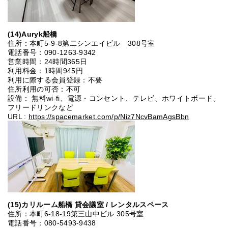
(14)Auryk船橋
住所：本町5-9-8第二シンエイビル 308号室
電話番号：090-1263-9342
営業時間：24時間365日
利用料金：1時間945円
利用に際する会員登録：不要
住所利用の可否：不可
設備： 無料wi-fi、電源・コンセント、テレビ、ホワイトボード、
フリードリンクなど
URL :
https://spacemarket.com/p/Niz7NcvBamAgsBbn
(15)カリルーム船橋 貸会議室 / レンタルスペース
住所：本町6-18-19第三山中ビル 305号室
電話番号：080-5493-9438