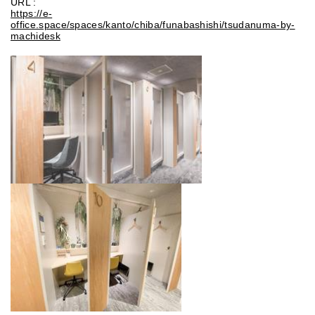
URL :
https://e-
office.space/spaces/kanto/chiba/funabashishi/tsudanuma-by-
machidesk