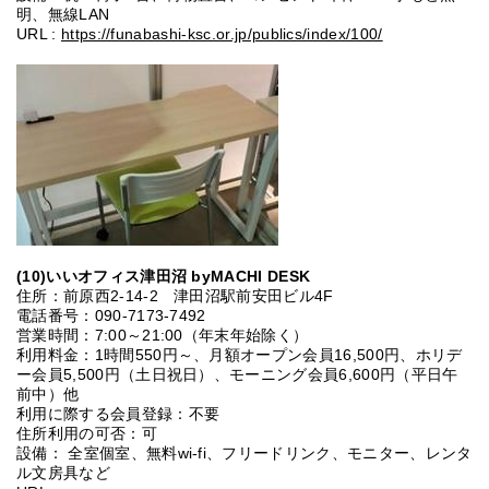
明、無線LAN
URL :
https://funabashi-ksc.or.jp/publics/index/100/
(10
)いいオフィス津田沼 byMACHI DESK
住所：前原西2‐14‐2 津田沼駅前安田ビル4F
電話番号：090-7173-7492
営業時間：7:00～21:00（年末年始除く）
利用料金：1時間550円～、月額オープン会員16,500円、ホリデ
ー会員5,500円（土日祝日）、モーニング会員6,600円（平日午
前中）他
利用に際する会員登録：不要
住所利用の可否：可
設備： 全室個室、無料wi-fi、フリードリンク、モニター、レンタ
ル文房具など