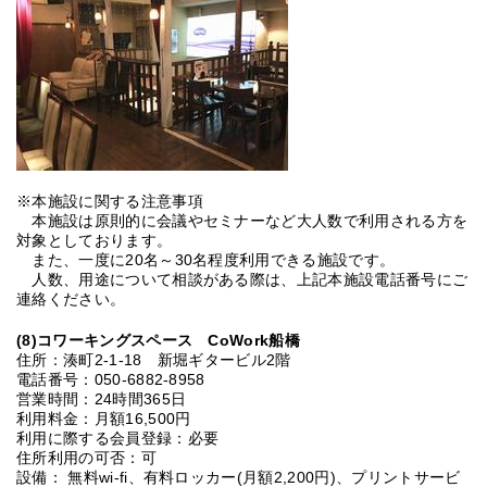
※本施設に関する注意事項
本施設は原則的に会議やセミナーなど大人数で利用される方を
対象としております。
また、一度に20名～30名程度利用できる施設です。
人数、用途について相談がある際は、上記本施設電話番号にご
連絡ください。
(8
)コワーキングスペース CoWork船橋
住所：湊町2-1-18 新堀ギタービル2階
電話番号：050-6882-8958
営業時間：24時間365日
利用料金：月額16,500円
利用に際する会員登録：必要
住所利用の可否：可
設備： 無料wi-fi、有料ロッカー(月額2,200円)、プリントサービ