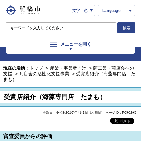
文字・色
Language
検索
メニューを開く
現在の場所 :
トップ
>
産業・事業者向け
>
商工業・商店会への
支援
>
商店会の活性化支援事業
>
受賞店紹介（海藻専門店 た
まも）
受賞店紹介（海藻専門店 たまも）
更新日：令和8(2026)年4月1日（水曜日）
ページID：P050295
審査委員からの評価