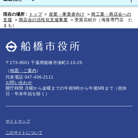
現在の場所 :
トップ
>
産業・事業者向け
>
商工業・商店会への
支援
>
商店会の活性化支援事業
>
受賞店紹介（海藻専門店 た
まも）
〒273-8501 千葉県船橋市湊町2-10-25
（
地図・ご案内
）
代表電話 047-436-2111
お問い合わせ
開庁時間 月曜から金曜までの午前9時から午後5時まで（祝休
日・年末年始を除く）
サイトマップ
このサイトについて