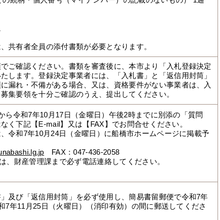
主との続柄・個人番号（マイナンバー）の記載のないもの） 1通
通
は、共有者全員の添付書類が必要となります。
でご確認ください。書類を審査後に、本市より「入札登録決定
いたします。登録決定事業者には、「入札書」と「返信用封筒」
類に漏れ・不備がある場合、又は、資格要件がない事業者は、入
、募集要領を十分ご確認のうえ、提出してください。
から令和7年10月17日（金曜日）午後2時までに別添の「質問
く下記【E-mail】又は【FAX】でお問合せください。
、令和7年10月24日（金曜日）に船橋市ホームページに掲載予
unabashi.lg.jp
FAX：047-436-2058
送付後は、財産管理課まで必ず電話連絡してください。
」及び「返信用封筒」を必ず使用し、簡易書留郵便で令和7年
令和7年11月25日（火曜日）（消印有効）の間に郵送してくださ