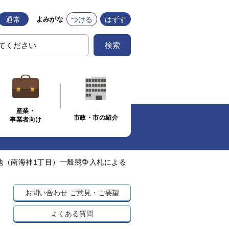
通常
つける
はずす
よみがな
検索
産業・
市政・市の紹介
事業者向け
地（南海神1丁目）一般競争入札による
お問い合わせ
ご意見・ご要望
よくある質問