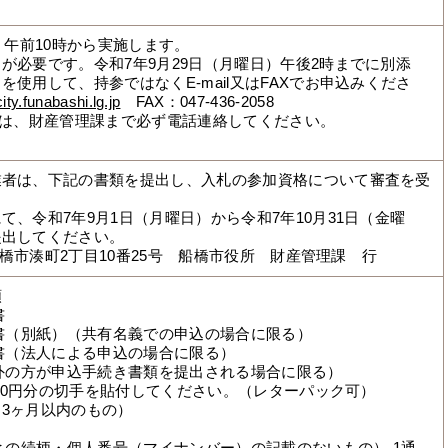
）午前10時から実施します。
が必要です。令和7年9月29日（月曜日）午後2時までに別添
使用して、持参ではなくE-mail又はFAXでお申込みくださ
ty.funabashi.lg.jp
FAX：047-436-2058
送付後は、財産管理課まで必ず電話連絡してください。
業者は、下記の書類を提出し、入札の参加資格について審査を受
、令和7年9月1日（月曜日）から令和7年10月31日（金曜
提出してください。
 船橋市湊町2丁目10番25号 船橋市役所 財産管理課 行
類
書
約書（別紙）（共有名義での申込の場合に限る）
調書（法人による申込の場合に限る）
以外の方が申込手続き書類を提出される場合に限る）
140円分の切手を貼付してください。（レターパック可）
3ヶ月以内のもの）