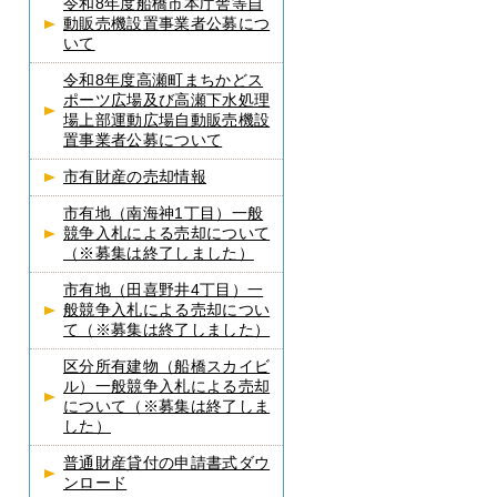
令和8年度船橋市本庁舎等自
動販売機設置事業者公募につ
いて
令和8年度高瀬町まちかどス
ポーツ広場及び高瀬下水処理
場上部運動広場自動販売機設
置事業者公募について
市有財産の売却情報
市有地（南海神1丁目）一般
競争入札による売却について
（※募集は終了しました）
市有地（田喜野井4丁目）一
般競争入札による売却につい
て（※募集は終了しました）
区分所有建物（船橋スカイビ
ル）一般競争入札による売却
について（※募集は終了しま
した）
普通財産貸付の申請書式ダウ
ンロード