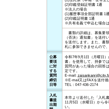
(1)住民票（本籍・世帯
(2)印鑑登録証明書 1通
※法人の場合
(1)履歴事項全部証明書 1
(2)印鑑証明書 1通
※共有名義で申込む場合
書類の詳細は、募集要領
（否決）通知書」を送付
を送付します。また、書
札に参加できませんので
公募
令和7年9月1日（月曜日）
要項
書」を使用して、持参ではな
に対
質問があった場合の回答は
する
定です。
質問
E-mail:
zaisankanri@city.f
締切
※E-mail又はFAXを
日等
TEL：047-436-2174
入札
本市より送付した「入札書
書提
11月5日（水曜日）から
出期
い。