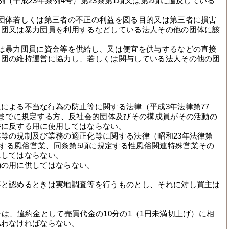
例（平成23年条例4号）第23条第1項又は第2項に違反している
団体若しくは第三者の不正の利益を図る目的又は第三者に損害
力団又は暴力団員を利用するなどしている法人その他の団体に該
は暴力団員に資金等を供給し、又は便宜を供与するなどの直接
力団の維持運営に協力し、若しくは関与している法人その他の団
による不当な行為の防止等に関する法律（平成3年法律第77
号までに規定する方、反社会的団体及びその構成員がその活動の
俗に反する用に使用してはならない。
等の規制及び業務の適正化等に関する法律（昭和23年法律第
規定する風俗営業、同条第5項に規定する性風俗関連特殊営業その
にしてはならない。
動の用に供してはならない。
要と認めるときは実地調査等を行うものとし、それに対し買主は
。
合は、違約金として売買代金の10分の1（1円未満切上げ）に相
払わなければならない。