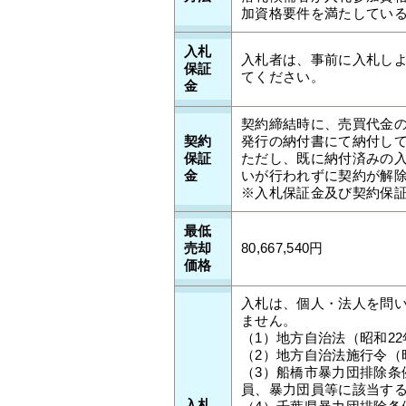
加資格要件を満たしてい
入札
入札者は、事前に入札しよ
保証
てください。
金
契約締結時に、売買代金の
契約
発行の納付書にて納付し
保証
ただし、既に納付済みの
金
いが行われずに契約が解
※入札保証金及び契約保
最低
売却
80,667,540円
価格
入札は、個人・法人を問
ません。
（1）地方自治法（昭和22
（2）地方自治法施行令（昭
（3）船橋市暴力団排除条
員、暴力団員等に該当す
入札