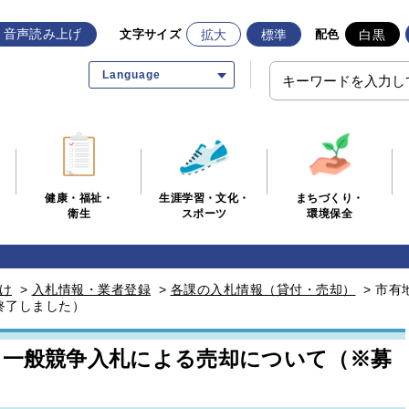
音声読み上げ
拡大
標準
白黒
文字サイズ
配色
Language
生涯学習・文化・
まちづくり・
健康・福祉・
スポーツ
環境保全
衛生
け
>
入札情報・業者登録
>
各課の入札情報（貸付・売却）
>
市有
終了しました）
）一般競争入札による売却について（※募