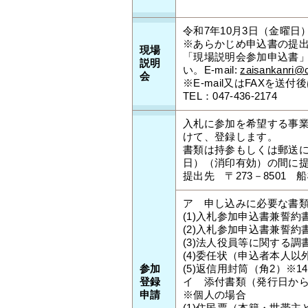
令和7年10月3日（金曜日
※あらかじめ申込書の提出
現場
「現場説明会参加申込書」を
説明
い。E-mail:
zaisankanri@ci
会
※E-mail又はFAXを
TEL：047-436-2174
入札に参加を希望する事
けて、登録します。
書類は持参もしくは郵送にて
日）（消印有効）の間に
提出先 〒273－8501
ア 申し込みに必要な書
(1)入札参加申込書兼誓約
(2)入札参加申込書兼誓
(3)法人役員等に関する
(4)委任状（申込者本人
参加
(5)返信用封筒（角2）※
登録
イ 添付書類（発行日から
申請
※個人の場合