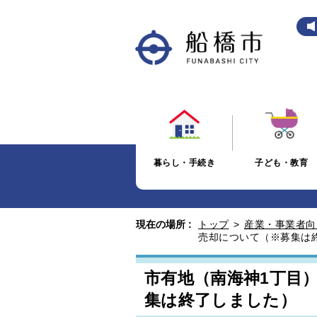
暮らし・手続き
子ども・教育
現在の場所 :
トップ
>
産業・事業者向
売却について（※募集は
市有地（南海神1丁目
集は終了しました）