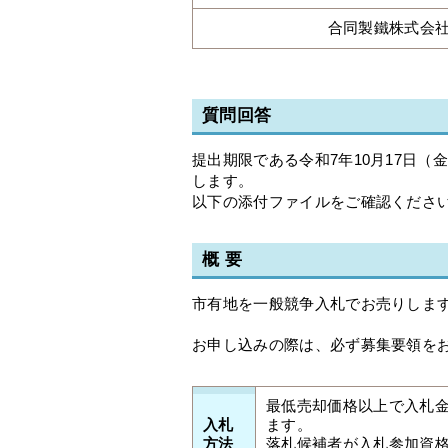
合同製鐵株式会
質問回答
提出期限である令和7年10月17日
します。
以下の添付ファイルをご確認くださ
概 要
市有地を一般競争入札でお売りしま
お申し込みの際は、必ず募集要領を
最低売却価格以上で入札金
入札
ます。
方法
落札候補者が入札参加資