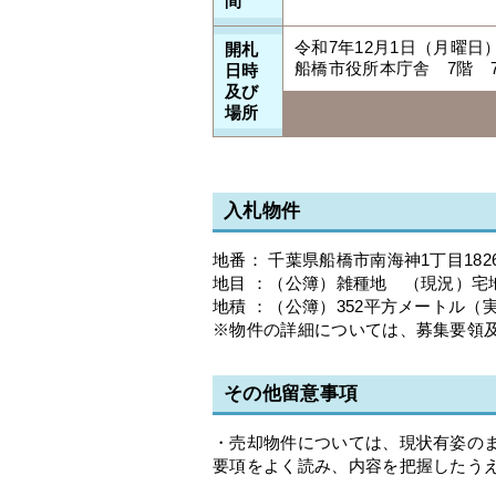
間
令和7年12月1日（月曜日）
開札
船橋市役所本庁舎 7階 7
日時
及び
場所
入札物件
地番： 千葉県船橋市南海神1丁目182
地目 ：（公簿）雑種地 （現況）宅
地積 ：（公簿）352平方メートル（実
※物件の詳細については、募集要領
その他留意事項
・売却物件については、現状有姿の
要項をよく読み、内容を把握したう