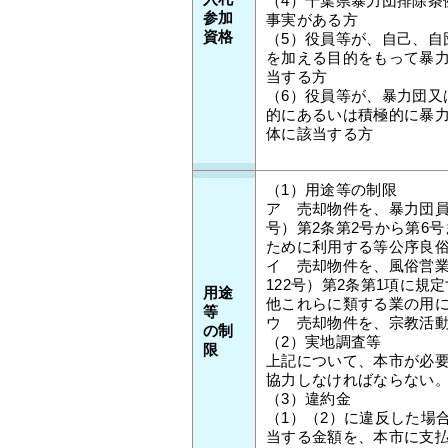
（4）千葉県暴力団排除条
参加
事実がある方
資格
（5）役員等が、自己、自
を加える目的をもって暴
当する方
（6）役員等が、暴力団又
的にあるいは積極的に暴
体に該当する方
（1）用途等の制限
ア 売却物件を、暴力団員
号）第2条第2号から第6
ために利用する等公序良
イ 売却物件を、風俗営業
122号）第2条第1項に
用途
他これらに類する業の用
等
ウ 売却物件を、宗教活
の制
（2）実地調査等
限
上記について、本市が必
協力しなければならない
（3）違約金
（1）（2）に違反した場
当する金額を、本市に支