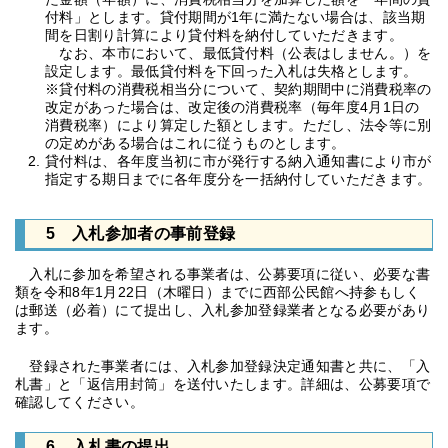
付料」とします。貸付期間が1年に満たない場合は、該当期
間を日割り計算により貸付料を納付していただきます。
なお、本市において、最低貸付料（公表はしません。）を
設定します。最低貸付料を下回った入札は失格とします。
※貸付料の消費税相当分について、契約期間中に消費税率の
改定があった場合は、改定後の消費税率（毎年度4月1日の
消費税率）により算定した額とします。ただし、法令等に別
の定めがある場合はこれに従うものとします。
貸付料は、各年度当初に市が発行する納入通知書により市が
指定する期日までに各年度分を一括納付していただきます。
5 入札参加者の事前登録
入札に参加を希望される事業者は、公募要項に従い、必要な書
類を令和8年1月22日（木曜日）までに西部公民館へ持参もしく
は郵送（必着）にて提出し、入札参加登録業者となる必要があり
ます。
登録された事業者には、入札参加登録決定通知書と共に、「入
札書」と「返信用封筒」を送付いたします。詳細は、公募要項で
確認してください。
6 入札書の提出