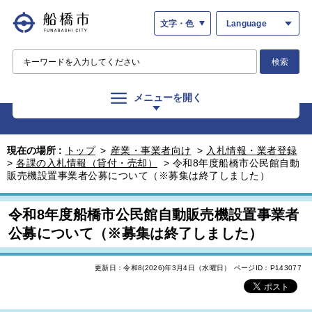
文字・色
Language
検索
メニューを開く
現在の場所 :
トップ
>
産業・事業者向け
>
入札情報・業者登録
>
各課の入札情報（貸付・売却）
>
令和8年度船橋市公民館自動
販売機設置事業者公募について（※募集は終了しました）
令和8年度船橋市公民館自動販売機設置事業者
公募について（※募集は終了しました）
更新日：令和8(2026)年3月4日（水曜日）
ページID：P143077