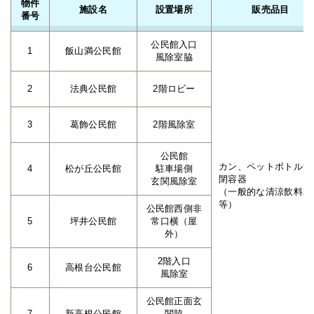
物件
施設名
設置場所
販売品目
番号
公民館入口
1
飯山満公民館
風除室脇
2
法典公民館
2階ロビー
3
葛飾公民館
2階風除室
公民館
カン、ペットボトル等
4
松が丘公民館
駐車場側
閉容器
玄関風除室
（一般的な清涼飲料水
等）
公民館西側非
5
坪井公民館
常口横（屋
外）
2階入口
6
高根台公民館
風除室
公民館正面玄
7
新高根公民館
関脇