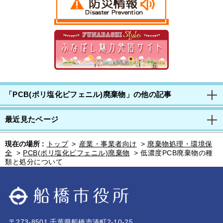
「PCB(ポリ塩化ビフェニル)廃棄物」の他の記事
最近見たページ
現在の場所 :
トップ
>
産業・事業者向け
>
廃棄物処理・環境保
全
>
PCB(ポリ塩化ビフェニル)廃棄物
>
低濃度PCB廃棄物の種
類と処分について
〒273-8501 千葉県船橋市湊町2-10-25