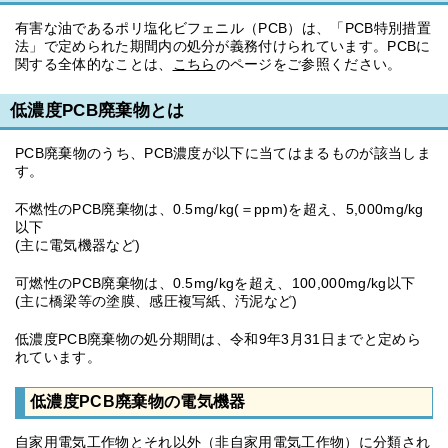
有害な油であるポリ塩化ビフェニル（PCB）は、「PCB特別措置
法」で定められた期間内の処分が義務付けられています。PCBに
関する全体的なことは、
こちら
のページをご参照ください。
低濃度PCB廃棄物とは
PCB廃棄物のうち、PCB濃度が以下に当てはまるものが該当しま
す。
不燃性のPCB廃棄物は、0.5mg/kg(＝ppm)を超え、5,000mg/kg
以下
(主に電気機器など)
可燃性のPCB廃棄物は、0.5mg/kgを超え、100,000mg/kg以下
(主に橋梁等の塗膜、感圧複写紙、汚泥など)
低濃度PCB廃棄物の処分期間は、令和9年3月31日までと定めら
れています。
低濃度PCB廃棄物の電気機器
自家用電気工作物とそれ以外（非自家用電気工作物）に分類され