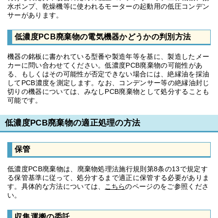
水ポンプ、乾燥機等に使われるモーターの起動用の低圧コンデン
サーがあります。
低濃度PCB廃棄物の電気機器かどうかの判別方法
機器の銘板に書かれている型番や製造年等を基に、製造したメー
カーに問い合わせてください。低濃度PCB廃棄物の可能性があ
る、もしくはその可能性が否定できない場合には、絶縁油を採油
してPCB濃度を測定します。なお、コンデンサー等の絶縁油封じ
切りの機器については、みなしPCB廃棄物として処分することも
可能です。
低濃度PCB廃棄物の適正処理の方法
保管
低濃度PCB廃棄物は、廃棄物処理法施行規則第8条の13で規定す
る保管基準に従って、処分するまで適正に保管する必要がありま
す。具体的な方法については、
こちら
のページのをご参照くださ
い。
収集運搬の委託