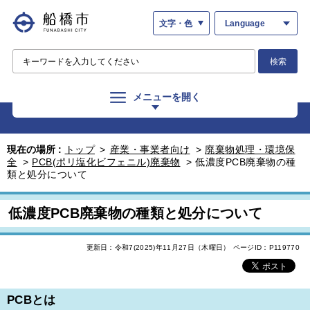
文字・色
Language
検索
メニューを開く
現在の場所 :
トップ
>
産業・事業者向け
>
廃棄物処理・環境保
全
>
PCB(ポリ塩化ビフェニル)廃棄物
>
低濃度PCB廃棄物の種
類と処分について
低濃度PCB廃棄物の種類と処分について
更新日：令和7(2025)年11月27日（木曜日）
ページID：P119770
PCBとは