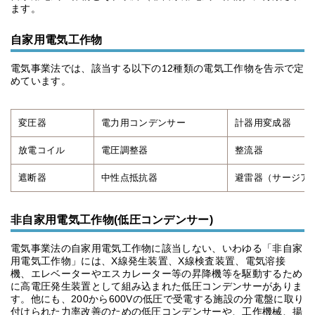
ます。
自家用電気工作物
電気事業法では、該当する以下の12種類の電気工作物を告示で定
めています。
変圧器
電力用コンデンサー
計器用変成器
放電コイル
電圧調整器
整流器
遮断器
中性点抵抗器
避雷器（サージア
非自家用電気工作物(低圧コンデンサー)
電気事業法の自家用電気工作物に該当しない、いわゆる「非自家
用電気工作物」には、X線発生装置、X線検査装置、電気溶接
機、エレベーターやエスカレーター等の昇降機等を駆動するため
に高電圧発生装置として組み込まれた低圧コンデンサーがありま
す。他にも、200から600Vの低圧で受電する施設の分電盤に取り
付けられた力率改善のための低圧コンデンサーや、工作機械、揚