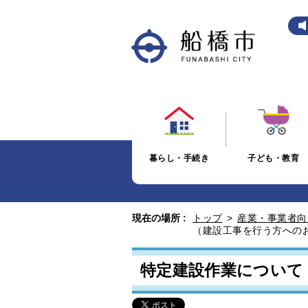
暮らし・手続き
子ども・教育
現在の場所 :
トップ
>
産業・事業者向
（建設工事を行う方への
特定建設作業について