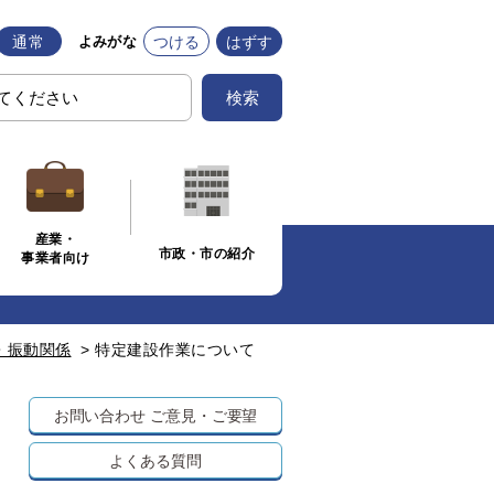
通常
つける
はずす
よみがな
検索
産業・
市政・市の紹介
事業者向け
・振動関係
>
特定建設作業について
お問い合わせ
ご意見・ご要望
よくある質問