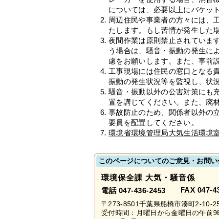
については、必要以上にバケッ
周辺住民や事業者の方々には、
たします。もし苦情が発生した
夜間作業は原則禁止されていま
う場合は、騒音・振動の発生に
慮をお願いします。また、事前
工事現場には住民の窓口となる
振動の発生状況等を監視し、状
騒音・振動以外の公害対策にも
置を講じてください。また、廃
事故防止のため、関係者以外の
要員を配置してください。
環境省環境管理局大気生活環境
このページについてのご意見・お問い
環境保全課 大気・騒音係
FAX 047-4
電話 047-436-2453
〒273-8501千葉県船橋市湊町2-10-2
受付時間：月曜日から金曜日の午前9