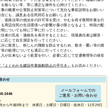
トを振らない等、常に適正な操作を心掛けてください。
工事の概要や公害防止対策等について充分な事前説明をお願いい
場合にも、誠意ある住民対応をお願いします。
す。道路法等の他法令の許可等を受け、やむを得ず夜間作業を行
よる周辺住民の生活環境への影響が最小限となるよう、特段の配
説明についても特に丁寧に行ってください。
責任者の氏名・連絡先を表示するとともに、現場責任者は騒音・
況に応じて自主測定を行ってください。
充分に留意し、粉じんの飛散を防止するため、散水・覆い等の措
材等の処理についても適正に行ってください。
立入が出来ないよう処置を行い、必要に応じて交通整理等の保安
室『よくわかる建設作業振動防止の手引き』
もお読みください。
合わせ
メールフォームでの
36-2446
ご意見・お問い合わせ
5
時から午後5時まで 休業日：土曜日・日曜日・祝休日・12月29日