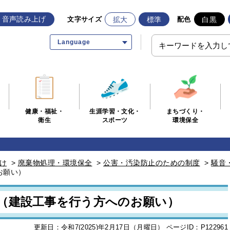
音声読み上げ
拡大
標準
白黒
文字サイズ
配色
Language
生涯学習・文化・
まちづくり・
健康・福祉・
スポーツ
環境保全
衛生
け
>
廃棄物処理・環境保全
>
公害・汚染防止のための制度
>
騒音
お願い）
（建設工事を行う方へのお願い）
更新日：令和7(2025)年2月17日（月曜日）
ページID：P122961