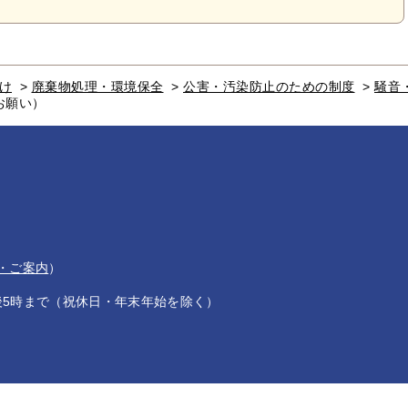
け
>
廃棄物処理・環境保全
>
公害・汚染防止のための制度
>
騒音
お願い）
・ご案内
）
後5時まで（祝休日・年末年始を除く）