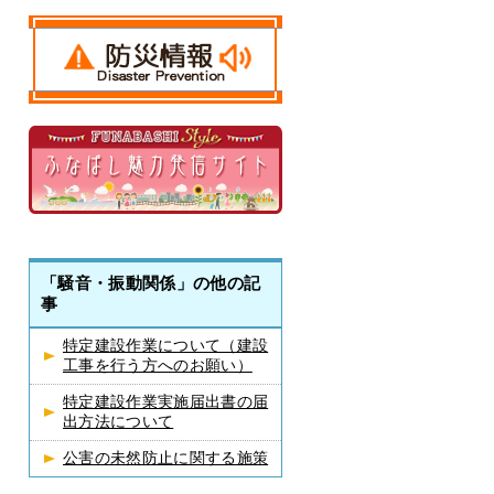
「騒音・振動関係」の他の記
事
特定建設作業について（建設
工事を行う方へのお願い）
特定建設作業実施届出書の届
出方法について
公害の未然防止に関する施策