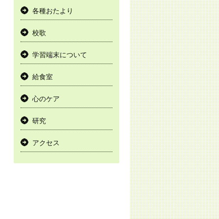
各種おたより
校歌
学習端末について
給食室
心のケア
研究
アクセス