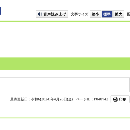
プして本文へ移動します
音声読み上げ
文字サイズ
縮小
標準
拡大
最終更新日：令和6(2024)年4月26日(金)
ページID：P040142
印刷