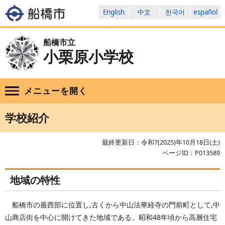
English
中文
한국어
español
船橋市立
小栗原小学校
メニューを
開く
学校紹介
最終更新日：令和7(2025)年10月18日(土)
ページID：P013589
地域の特性
船橋市の最西部に位置し,古くから中山法華経寺の門前町として,中
山商店街を中心に開けてきた地域である。昭和48年頃から高層住宅