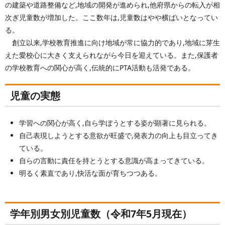
の建築や道路整備など,地域の開発が進められ,他府県からの転入が相
次ぎ児童数が増加した。ここ数年は,児童数はやや横ばいとなってい
る。
創立以来,学校教育推進に向け地域が常に協力的であり,地域に芽生
えた愛校心に大きく支えられながら今日を迎えている。また,保護者
の学校教育への関心が高く,伝統的にPTA活動も活発である。
児童の実態
学習への関心が高く,自ら学ぼうとする姿が顕著に見られる。
自己表現しようとする意欲が旺盛で,発表力の向上も目立ってき
ている。
自らの言動に責任を持とうとする意識が高まってきている。
明るく素直であり,快活な面が育ちつつある。
学年別男女別児童数（令和7年5月現在）