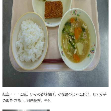
献立・・・ご飯、いかの香味揚げ、小松菜のじゃこあげ、じゃが芋
の田舎味噌汁、河内晩柑、牛乳