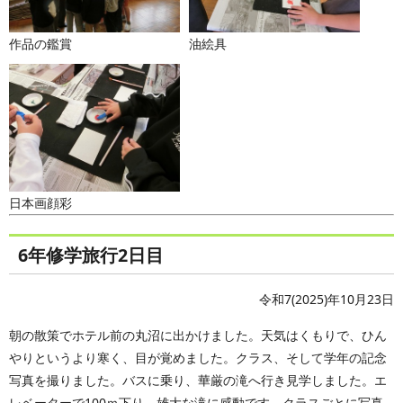
作品の鑑賞
油絵具
日本画顔彩
6年修学旅行2日目
令和7(2025)年10月23日
朝の散策でホテル前の丸沼に出かけました。天気はくもりで、ひん
やりというより寒く、目が覚めました。クラス、そして学年の記念
写真を撮りました。バスに乗り、華厳の滝へ行き見学しました。エ
レベーターで100ｍ下り、雄大な滝に感動です。クラスごとに写真