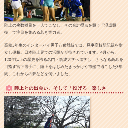
陸上の複数種目を一人でこなし、その合計得点を競う「混成競
技」で注目を集める若き実力者。
高校3年生のインターハイ男子八種競技では、見事高校新記録を樹
立し優勝。日本陸上界での活躍が期待されています。4月から、
120年以上の歴史を誇る名門・筑波大学へ進学し、さらなる高みを
目指す宮下選手に、陸上をはじめたきっかけや市船で過ごした3年
間、これからの夢などを伺いました。
陸上との出会い、そして「投げる」楽しさ