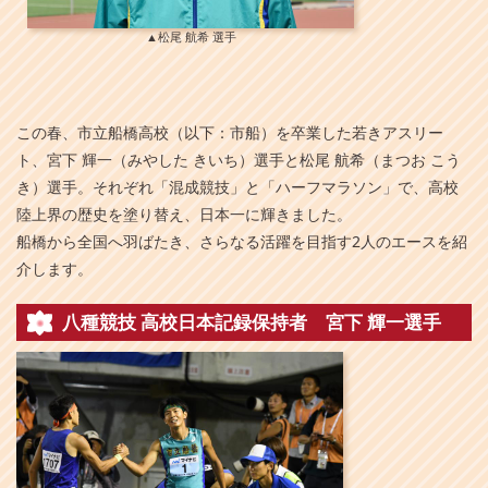
▲松尾 航希 選手
この春、市立船橋高校（以下：市船）を卒業した若きアスリー
ト、宮下 輝一（みやした きいち）選手と松尾 航希（まつお こう
き）選手。それぞれ「混成競技」と「ハーフマラソン」で、高校
陸上界の歴史を塗り替え、日本一に輝きました。
船橋から全国へ羽ばたき、さらなる活躍を目指す2人のエースを紹
介します。
八種競技 高校日本記録保持者 宮下 輝一選手