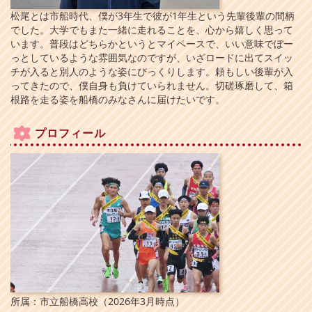
松尾とは市船時代、僕が3年生で彼が1年生という先輩後輩の間柄
でした。大学でもまた一緒に走れることを、心から嬉しく思って
います。普段はどちらかというとマイペースで、いい意味でぼー
っとしているような雰囲気なのですが、いざロードに出てスイッ
チが入ると別人のような姿にびっくりします。頼もしい後輩が入
ってきたので、僕自身も負けていられません。切磋琢磨して、箱
根路を走る姿を船橋のみなさんに届けたいです。
プロフィール
所属：市立船橋高校（2026年3月時点）