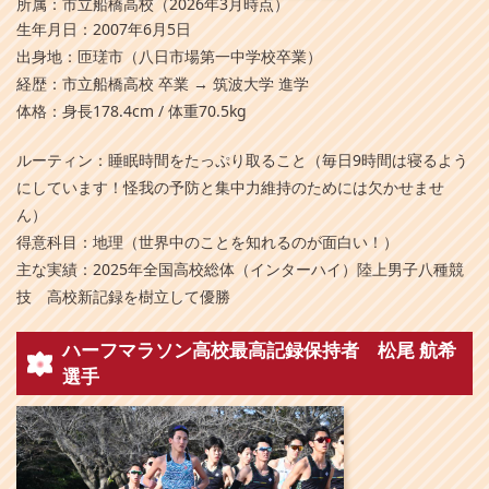
所属：市立船橋高校（2026年3月時点）
生年月日：2007年6月5日
出身地：匝瑳市（八日市場第一中学校卒業）
経歴：市立船橋高校 卒業 → 筑波大学 進学
体格：身長178.4cm / 体重70.5kg
ルーティン：睡眠時間をたっぷり取ること（毎日9時間は寝るよう
にしています！怪我の予防と集中力維持のためには欠かせませ
ん）
得意科目：地理（世界中のことを知れるのが面白い！）
主な実績：2025年全国高校総体（インターハイ）陸上男子八種競
技 高校新記録を樹立して優勝
ハーフマラソン高校最高記録保持者 松尾 航希
選手