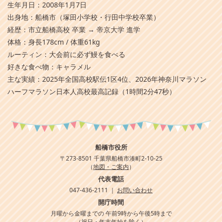
生年月日：2008年1月7日
出身地：船橋市（塚田小学校・行田中学校卒業）
経歴：市立船橋高校 卒業 → 帝京大学 進学
体格：身長178cm / 体重61kg
ルーティン：大会前に必ず鰻を食べる
好きな食べ物：キャラメル
主な実績：2025年全国高校駅伝1区4位、2026年神奈川マラソン
ハーフマラソン日本人高校最高記録（1時間2分47秒）
船橋市役所
〒273-8501 千葉県船橋市湊町2-10-25
（
地図・ご案内
）
代表電話
047-436-2111 ｜
お問い合わせ
開庁時間
月曜から金曜までの 午前9時から午後5時まで
（祝日・年末年始を除く）