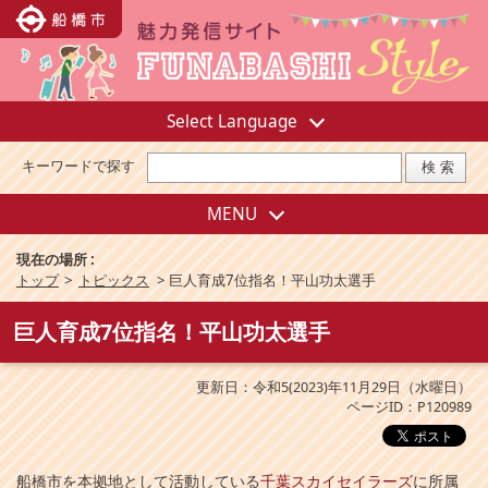
Select Language
キーワードで探す
MENU
現在の場所 :
トップ
>
トピックス
>
巨人育成7位指名！平山功太選手
巨人育成7位指名！平山功太選手
更新日：令和5(2023)年11月29日（水曜日）
ページID：P120989
船橋市を本拠地として活動している
千葉スカイセイラーズ
に所属