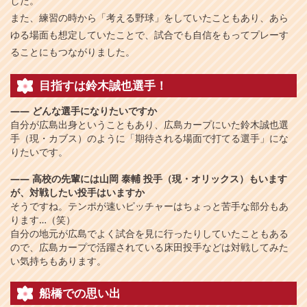
した。
また、練習の時から「考える野球」をしていたこともあり、あら
ゆる場面も想定していたことで、試合でも自信をもってプレーす
ることにもつながりました。
目指すは鈴木誠也選手！
――
どんな選手になりたいですか
自分が広島出身ということもあり、広島カープにいた鈴木誠也選
手（現・カブス）のように「期待される場面で打てる選手」にな
りたいです。
――
高校の先輩には山岡
泰輔
投手（現・オリックス）もいます
が、対戦したい投手はいますか
そうですね。テンポが速いピッチャーはちょっと苦手な部分もあ
ります…（笑）
自分の地元が広島でよく試合を見に行ったりしていたこともある
ので、広島カープで活躍されている床田投手などは対戦してみた
い気持ちもあります。
船橋での思い出