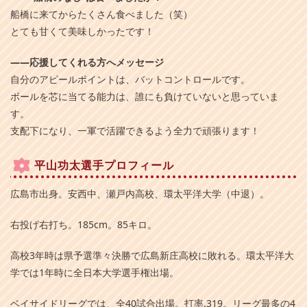
船橋に来てからたくさん食べました（笑）
とても甘くて美味しかったです！
――応援してくれる方へメッセージ
自分のアピールポイントは、バットコントロールです。
ボールを芯に当てる能力は、誰にも負けていないと思っていま
す。
支配下になり、一軍で活躍できるよう全力で頑張ります！
平山功太選手プロフィール
広島市出身。安西中、瀬戸内高校、環太平洋大学（中退）。
右投げ右打ち。185cm。85キロ。
高校3年時は県予選準々決勝で広島新庄高校に敗れる。環太平洋大
学では1年時に全日本大学選手権出場。
ベイサイドリーグでは、全40試合出場。打率.319。リーグ最多の4