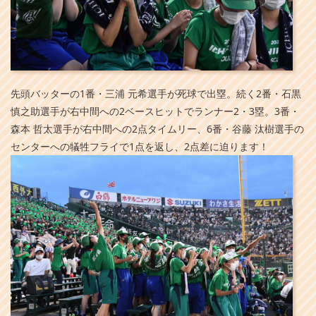
先頭バッターの1番・三浦 元希選手が死球で出塁。続く2番・石黒
慎之助選手が右中間への2ベースヒットでランナー2・3塁。3番・
森本 哲太選手が右中間への2点タイムリー、6番・谷藤 汰樹選手の
センターへの犠牲フライで1点を返し、2点差に迫ります！