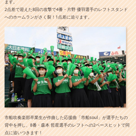
ます。
2点差で迎えた8回の攻撃で4番・片野 優羽選手のレフトスタンド
へのホームランがさく裂！1点差に迫ります。
市船吹奏楽部卒業生が作曲した応援曲「市船soul」が選手たちの
背中を押し、8番・森本 哲星選手のレフトへの2ベースヒットで同
点に追いつきます！