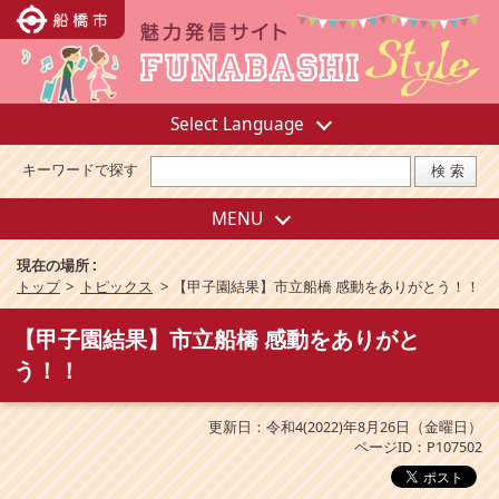
Select Language
キーワードで探す
MENU
現在の場所 :
トップ
>
トピックス
>
【甲子園結果】市立船橋 感動をありがとう！！
【甲子園結果】市立船橋 感動をありがと
う！！
更新日：令和4(2022)年8月26日（金曜日）
ページID：P107502