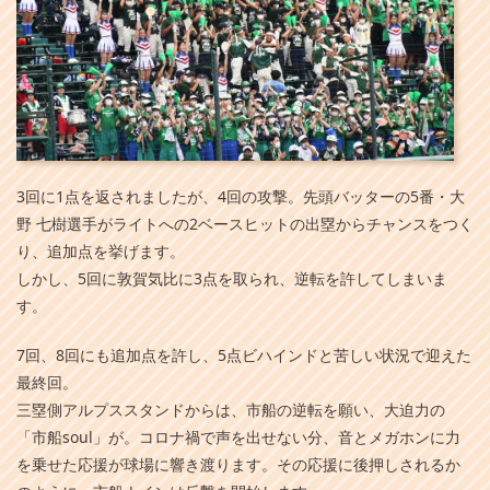
3回に1点を返されましたが、4回の攻撃。先頭バッターの5番・大
野 七樹選手がライトへの2ベースヒットの出塁からチャンスをつく
り、追加点を挙げます。
しかし、5回に敦賀気比に3点を取られ、逆転を許してしまいま
す。
7回、8回にも追加点を許し、5点ビハインドと苦しい状況で迎えた
最終回。
三塁側アルプススタンドからは、市船の逆転を願い、大迫力の
「市船soul」が。コロナ禍で声を出せない分、音とメガホンに力
を乗せた応援が球場に響き渡ります。その応援に後押しされるか