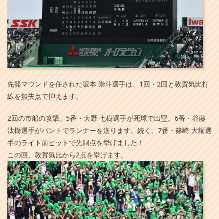
先発マウンドを任された坂本 崇斗選手は、1回・2回と敦賀気比打
線を無失点で抑えます。
2回の市船の攻撃。5番・大野 七樹選手が死球で出塁。6番・谷藤
汰樹選手がバントでランナーを送ります。続く、7番・篠崎 大耀選
手のライト前ヒットで先制点を挙げました！
この回、敦賀気比から2点を挙げます。