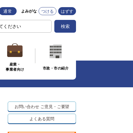
通常
つける
はずす
よみがな
検索
産業・
市政・市の紹介
事業者向け
お問い合わせ
ご意見・ご要望
よくある質問