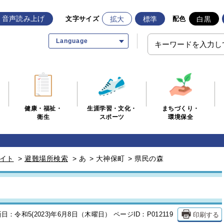
音声読み上げ
拡大
標準
白黒
文字サイズ
配色
Language
生涯学習・文化・
まちづくり・
健康・福祉・
スポーツ
環境保全
衛生
イト
>
避難場所検索
>
あ
>
大神保町
>
県民の森
印刷する
日：令和5(2023)年6月8日（木曜日）
ページID：P012119