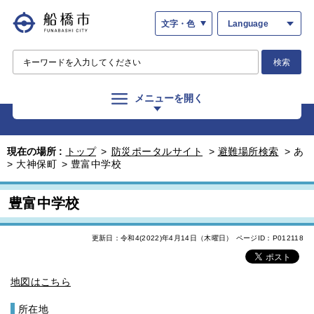
文字・色
Language
検索
メニューを開く
現在の場所 :
トップ
>
防災ポータルサイト
>
避難場所検索
>
あ
>
大神保町
>
豊富中学校
豊富中学校
更新日：令和4(2022)年4月14日（木曜日）
ページID：P012118
地図はこちら
所在地