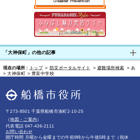
「大神保町」の他の記事
現在の場所 :
トップ
>
防災ポータルサイト
>
避難場所検索
>
あ
>
大神保町
>
豊富中学校
〒273-8501 千葉県船橋市湊町2-10-25
（
地図・ご案内
）
代表電話 047-436-2111
お問い合わせ
開庁時間 月曜から金曜までの午前9時から午後5時まで（祝休