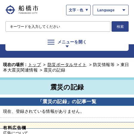
文字・色
Language
検索
メニューを開く
現在の場所 :
トップ
>
防災ポータルサイト
>
防災情報等
>
東日
本大震災関連情報
>
震災の記録
震災の記録
「震災の記録」の記事一覧
現在、登録されている情報がありません。
有料広告欄
広告について