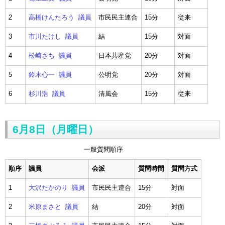
2
高橋けんたろう 議員
市民民主連合
15分
従来
3
市川たけし 議員
結
15分
対面
4
松崎さち 議員
日本共産党
20分
対面
5
鈴木心一 議員
公明党
20分
対面
6
杉川浩 議員
清風会
15分
従来
6月8日（月曜日）
一般質問順序
順序
議員
会派
質問時間
質問方式
1
大沢たかのり 議員
市民民主連合
15分
対面
2
米原まさと 議員
結
20分
対面