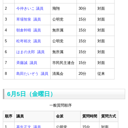
2
今仲きいこ 議員
飛翔
30分
対面
3
草場智泉 議員
公明党
15分
対面
4
朝倉幹晴 議員
無所属
15分
対面
5
松嵜裕次 議員
公明党
15分
対面
6
はまの太郎 議員
無所属
15分
対面
7
斉藤誠 議員
市民民主連合
15分
対面
8
島田たいぞう 議員
清風会
20分
従来
6月5日（金曜日）
一般質問順序
順序
議員
会派
質問時間
質問方式
1
葛生正文 議員
公明党
15分
対面