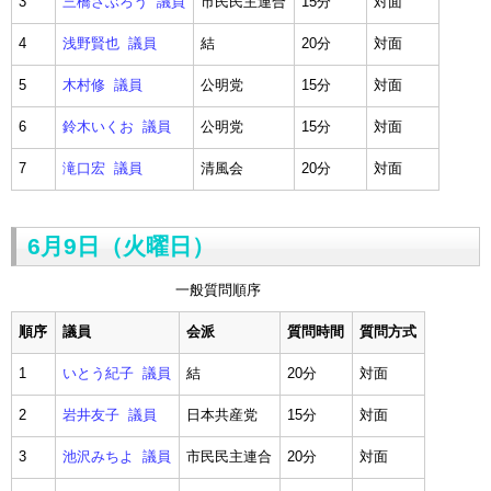
3
三橋さぶろう 議員
市民民主連合
15分
対面
4
浅野賢也 議員
結
20分
対面
5
木村修 議員
公明党
15分
対面
6
鈴木いくお 議員
公明党
15分
対面
7
滝口宏 議員
清風会
20分
対面
6月9日（火曜日）
一般質問順序
順序
議員
会派
質問時間
質問方式
1
いとう紀子 議員
結
20分
対面
2
岩井友子 議員
日本共産党
15分
対面
3
池沢みちよ 議員
市民民主連合
20分
対面