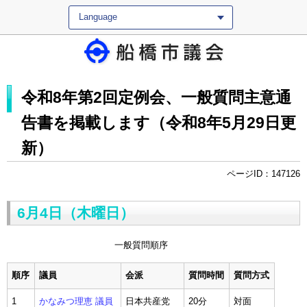
Language
令和8年第2回定例会、一般質問主意通
告書を掲載します（令和8年5月29日更
新）
ページID：147126
6月4日（木曜日）
一般質問順序
順序
議員
会派
質問時間
質問方式
1
かなみつ理恵 議員
日本共産党
20分
対面