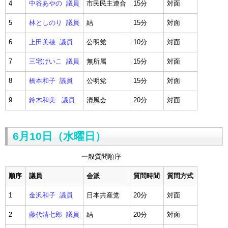
4
中谷あやの 議員
市民民主連合
15分
対面
5
林としのり 議員
結
15分
対面
6
上田美穂 議員
公明党
10分
対面
7
三宅けいこ 議員
無所属
15分
対面
8
橋本和子 議員
公明党
15分
対面
9
鈴木和美 議員
清風会
20分
対面
6月10日（水曜日）
一般質問順序
順序
議員
会派
質問時間
質問方式
1
金沢和子 議員
日本共産党
20分
対面
2
藤代清七郎 議員
結
20分
対面