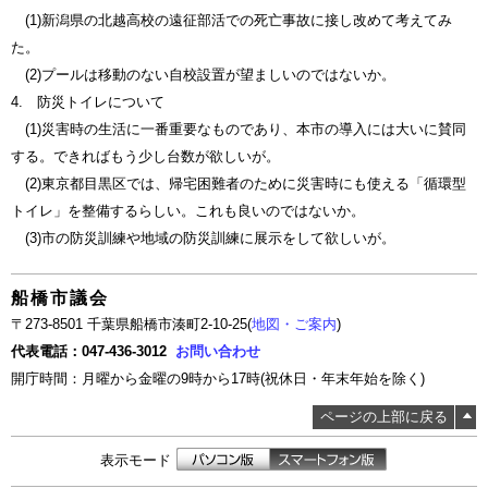
(1)新潟県の北越高校の遠征部活での死亡事故に接し改めて考えてみ
た。
(2)プールは移動のない自校設置が望ましいのではないか。
4. 防災トイレについて
(1)災害時の生活に一番重要なものであり、本市の導入には大いに賛同
する。できればもう少し台数が欲しいが。
(2)東京都目黒区では、帰宅困難者のために災害時にも使える「循環型
トイレ」を整備するらしい。これも良いのではないか。
(3)市の防災訓練や地域の防災訓練に展示をして欲しいが。
船橋市議会
〒273-8501 千葉県船橋市湊町2-10-25(
地図・ご案内
)
代表電話：047-436-3012
お問い合わせ
開庁時間：月曜から金曜の9時から17時(祝休日・年末年始を除く)
ページの上部に戻る
表示モード