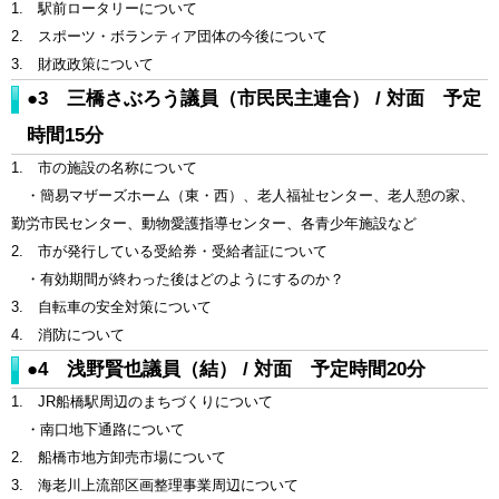
1. 駅前ロータリーについて
2. スポーツ・ボランティア団体の今後について
3. 財政政策について
●3 三橋さぶろう議員（市民民主連合） / 対面 予定
時間15分
1. 市の施設の名称について
・簡易マザーズホーム（東・西）、老人福祉センター、老人憩の家、
勤労市民センター、動物愛護指導センター、各青少年施設など
2. 市が発行している受給券・受給者証について
・有効期間が終わった後はどのようにするのか？
3. 自転車の安全対策について
4. 消防について
●4 浅野賢也議員（結） / 対面 予定時間20分
1. JR船橋駅周辺のまちづくりについて
・南口地下通路について
2. 船橋市地方卸売市場について
3. 海老川上流部区画整理事業周辺について