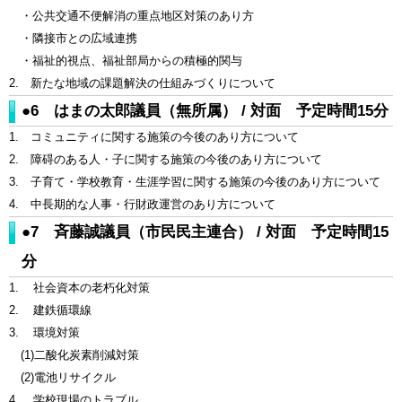
・公共交通不便解消の重点地区対策のあり方
・隣接市との広域連携
・福祉的視点、福祉部局からの積極的関与
2. 新たな地域の課題解決の仕組みづくりについて
●6 はまの太郎議員（無所属） / 対面 予定時間15分
1. コミュニティに関する施策の今後のあり方について
2. 障碍のある人・子に関する施策の今後のあり方について
3. 子育て・学校教育・生涯学習に関する施策の今後のあり方について
4. 中長期的な人事・行財政運営のあり方について
●7 斉藤誠議員（市民民主連合） / 対面 予定時間15
分
1. 社会資本の老朽化対策
2. 建鉄循環線
3. 環境対策
(1)二酸化炭素削減対策
(2)電池リサイクル
4. 学校現場のトラブル