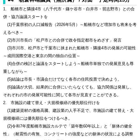
1. 船橋市と隣接4市（八千代市・鎌ケ谷市・白井市・習志野市）との合
併・協力論議スタートを
(1)千葉県初の人口減報告（2026年5月）～船橋市など増加市も将来を考
えるべき～
(2)市川市長の「松戸市との合併で政令指定都市をめざす」発言
(3)市川市、松戸市と千葉市に挟まれた船橋市・隣接4市の発展の可能性
～成田国際空港と東京の間の独自の位置～
(4)合併の検討と論議をスタートしよう～船橋市単独での発展意見も尊
重しながら～
(5)結論は市長・市議会だけでなく各市の住民投票で決めよう。
(6)論議が大切。結果的に合併にいたらなくても、協力関係は発展し、
それぞれの市の発展可能性に関して各市が見直すことができる。
2. 市施設の建て替え・大規模修繕の優先順位付けを
(1)建築資材の価格高騰、建設業の人手不足で、市施設の建て替え・大
規模修繕には優先順位をつけるべき。
(2)令和7年度船橋市施設カルテで「築年数60年以上」と「躯体の健全
性」（耐震性の有無、コンクリートの強度などの躯体の状況による調整