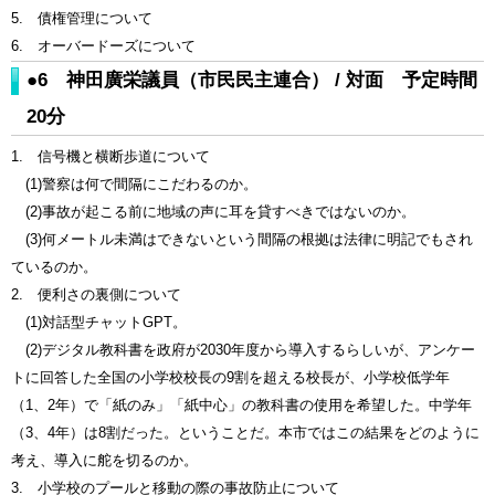
5. 債権管理について
6. オーバードーズについて
●6 神田廣栄議員（市民民主連合） / 対面 予定時間
20分
1. 信号機と横断歩道について
(1)警察は何で間隔にこだわるのか。
(2)事故が起こる前に地域の声に耳を貸すべきではないのか。
(3)何メートル未満はできないという間隔の根拠は法律に明記でもされ
ているのか。
2. 便利さの裏側について
(1)対話型チャットGPT。
(2)デジタル教科書を政府が2030年度から導入するらしいが、アンケー
トに回答した全国の小学校校長の9割を超える校長が、小学校低学年
（1、2年）で「紙のみ」「紙中心」の教科書の使用を希望した。中学年
（3、4年）は8割だった。ということだ。本市ではこの結果をどのように
考え、導入に舵を切るのか。
3. 小学校のプールと移動の際の事故防止について