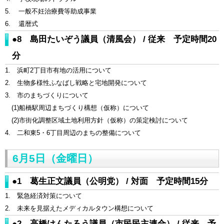
5. 一般不妊治療費等助成事業
6. 還暦式
●8 島田たいぞう議員（清風会） / 従来 予定時間20
分
1. 浜町2丁目市有地の活用について
2. 生物多様性ふなばし戦略と宅地開発について
3. 市のまちづくりについて
(1)船橋駅周辺まちづくり構想（仮称）について
(2)市街化調整区域土地利用方針（仮称）の策定検討について
4. 二和東5・6丁目周辺のまちの整備について
6月5日（金曜日）
●1 葛生正文議員（公明党） / 対面 予定時間15分
1. 緊急経済対策について
2. 未来を見据えたメディカルタウン構想について
●2 高橋けんたろう議員（市民民主連合） / 従来 予