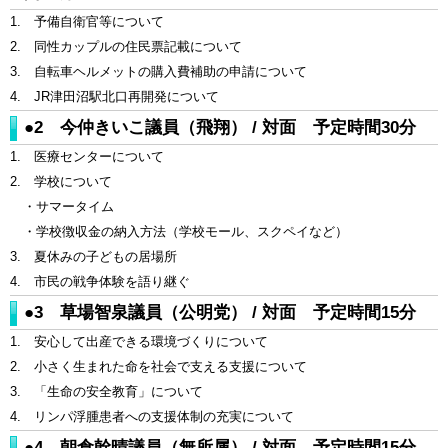
1. 予備自衛官等について
2. 同性カップルの住民票記載について
3. 自転車ヘルメットの購入費補助の申請について
4. JR津田沼駅北口再開発について
●2 今仲きいこ議員（飛翔） / 対面 予定時間30分
1. 医療センターについて
2. 学校について
・サマータイム
・学校徴収金の納入方法（学校モール、スクペイなど）
3. 夏休みの子どもの居場所
4. 市民の戦争体験を語り継ぐ
●3 草場智泉議員（公明党） / 対面 予定時間15分
1. 安心して出産できる環境づくりについて
2. 小さく生まれた命を社会で支える支援について
3. 「生命の安全教育」について
4. リンパ浮腫患者への支援体制の充実について
●4 朝倉幹晴議員（無所属） / 対面 予定時間15分