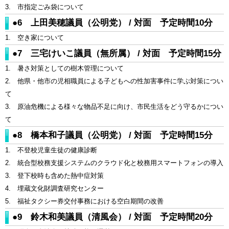
3. 市指定ごみ袋について
●6 上田美穂議員（公明党） / 対面 予定時間10分
1. 空き家について
●7 三宅けいこ議員（無所属） / 対面 予定時間15分
1. 暑さ対策としての樹木管理について
2. 他県・他市の児相職員による子どもへの性加害事件に学ぶ対策につい
て
3. 原油危機による様々な物品不足に向け、市民生活をどう守るかについ
て
●8 橋本和子議員（公明党） / 対面 予定時間15分
1. 不登校児童生徒の健康診断
2. 統合型校務支援システムのクラウド化と校務用スマートフォンの導入
3. 登下校時も含めた熱中症対策
4. 埋蔵文化財調査研究センター
5. 福祉タクシー券交付事務における空白期間の改善
●9 鈴木和美議員（清風会） / 対面 予定時間20分