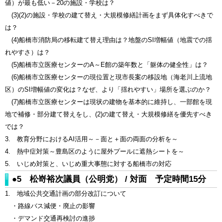
値）が最も低い－20の施設・学校は？
(3)(2)の施設・学校の建て替え・大規模修繕計画をまず具体化すべきで
は？
(4)船橋市消防局の移転建て替え理由は？地盤のSI増幅値（地震での揺
れやすさ）は？
(5)船橋市立医療センターのA～E館の築年数と「躯体の健全性」は？
(6)船橋市立医療センターの現位置と現市長案の移設地（海老川上流地
区）のSI増幅値の変化は？なぜ、より「揺れやすい」場所を選ぶのか？
(7)船橋市立医療センターは現状の建物を基本的に維持し、一部館を現
地で補修・部分建て替えをし、(2)の建て替え・大規模修繕を優先すべき
では？
3. 教育分野におけるAI活用～－面と＋面の両面の分析を～
4. 熱中症対策～豊島区のように屋外プールに遮熱シートを～
5. いじめ対策と、いじめ重大事態に対する船橋市の対応
●5 松嵜裕次議員（公明党） / 対面 予定時間15分
1. 地域公共交通計画の部分改訂について
・路線バス減便・廃止の影響
・デマンド交通再検討の進捗