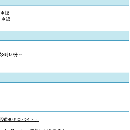
 承認
 承認
3時00分～
形式90キロバイト）