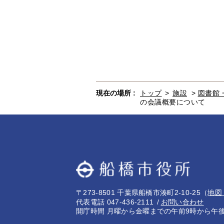
現在の場所 :
トップ
>
施設
>
図書館
の会議概要について
〒273-8501 千葉県船橋市湊町2-10-25
（
地図
代表電話 047-436-2111
お問い合わせ
開庁時間 月曜から金曜までの午前9時から午