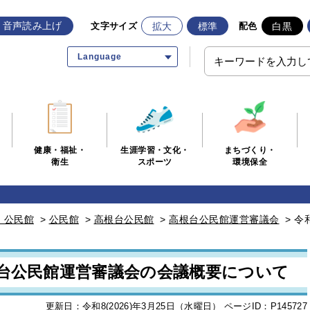
音声読み上げ
拡大
標準
白黒
文字サイズ
配色
Language
生涯学習・文化・
まちづくり・
健康・福祉・
スポーツ
環境保全
衛生
・公民館
>
公民館
>
高根台公民館
>
高根台公民館運営審議会
>
令
根台公民館運営審議会の会議概要について
更新日：令和8(2026)年3月25日（水曜日）
ページID：P145727