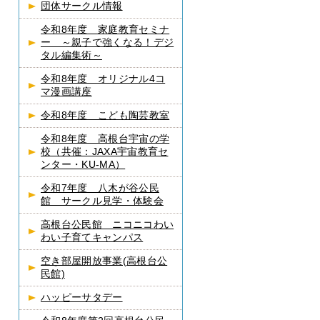
団体サークル情報
令和8年度 家庭教育セミナ
ー ～親子で強くなる！デジ
タル編集術～
令和8年度 オリジナル4コ
マ漫画講座
令和8年度 こども陶芸教室
令和8年度 高根台宇宙の学
校（共催：JAXA宇宙教育セ
ンター・KU-MA）
令和7年度 八木が谷公民
館 サークル見学・体験会
高根台公民館 ニコニコわい
わい子育てキャンパス
空き部屋開放事業(高根台公
民館)
ハッピーサタデー