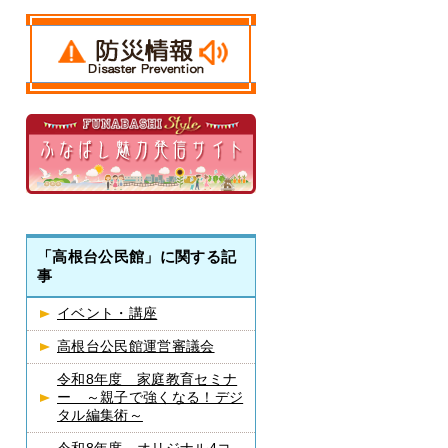
「高根台公民館」に関する記
事
イベント・講座
高根台公民館運営審議会
令和8年度 家庭教育セミナ
ー ～親子で強くなる！デジ
タル編集術～