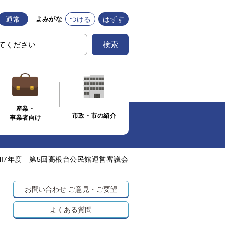
通常
つける
はずす
よみがな
検索
産業・
市政・市の紹介
事業者向け
和7年度 第5回高根台公民館運営審議会
お問い合わせ
ご意見・ご要望
よくある質問