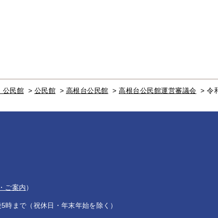
・公民館
>
公民館
>
高根台公民館
>
高根台公民館運営審議会
>
令
・ご案内
）
後5時まで（祝休日・年末年始を除く）