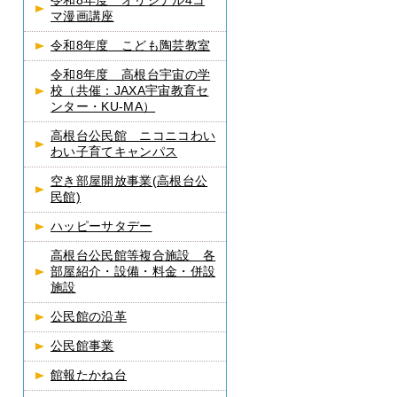
令和8年度 オリジナル4コ
マ漫画講座
令和8年度 こども陶芸教室
令和8年度 高根台宇宙の学
校（共催：JAXA宇宙教育セ
ンター・KU-MA）
高根台公民館 ニコニコわい
わい子育てキャンパス
空き部屋開放事業(高根台公
民館)
ハッピーサタデー
高根台公民館等複合施設 各
部屋紹介・設備・料金・併設
施設
公民館の沿革
公民館事業
館報たかね台