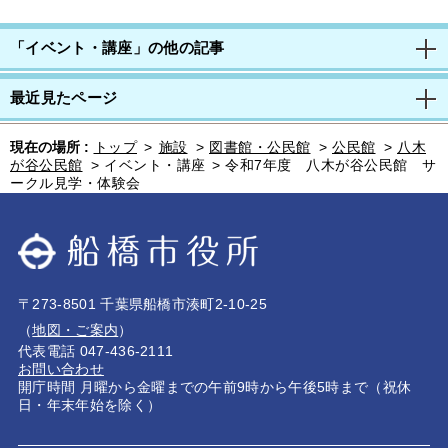
「イベント・講座」の他の記事
最近見たページ
現在の場所 :
トップ
>
施設
>
図書館・公民館
>
公民館
>
八木
が谷公民館
>
イベント・講座
>
令和7年度 八木が谷公民館 サ
ークル見学・体験会
〒273-8501 千葉県船橋市湊町2-10-25
（
地図・ご案内
）
代表電話 047-436-2111
お問い合わせ
開庁時間 月曜から金曜までの午前9時から午後5時まで（祝休
日・年末年始を除く）