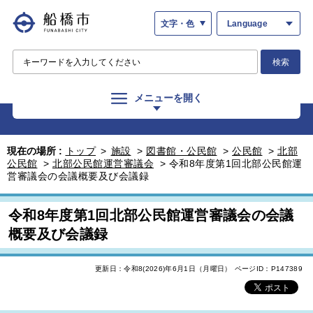
文字・色
Language
検索
メニューを開く
現在の場所 :
トップ
>
施設
>
図書館・公民館
>
公民館
>
北部
公民館
>
北部公民館運営審議会
>
令和8年度第1回北部公民館運
営審議会の会議概要及び会議録
令和8年度第1回北部公民館運営審議会の会議
概要及び会議録
更新日：令和8(2026)年6月1日（月曜日）
ページID：P147389