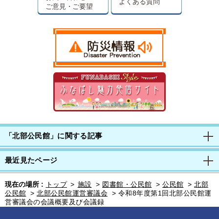
よくある質問
ご意見・ご要望
「北部公民館」に関する記事
最近見たページ
現在の場所 :
トップ
>
施設
>
図書館・公民館
>
公民館
>
北部
公民館
>
北部公民館運営審議会
>
令和8年度第1回北部公民館運
営審議会の会議概要及び会議録