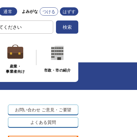
通常
つける
はずす
よみがな
検索
産業・
市政・市の紹介
事業者向け
お問い合わせ
ご意見・ご要望
よくある質問