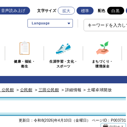
音声読み上げ
拡大
標準
白黒
文字サイズ
配色
Language
生涯学習・文化・
まちづくり・
健康・福祉・
スポーツ
環境保全
衛生
・公民館
>
公民館
>
三田公民館
>
詳細情報
>
土曜卓球開放
更新日：令和8(2026)年4月10日（金曜日）
ページID：P003731