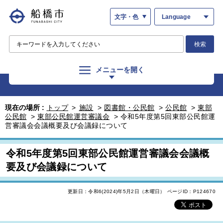
文字・色
Language
検索
メニューを開く
現在の場所 :
トップ
>
施設
>
図書館・公民館
>
公民館
>
東部
公民館
>
東部公民館運営審議会
>
令和5年度第5回東部公民館運
営審議会会議概要及び会議録について
令和5年度第5回東部公民館運営審議会会議概
要及び会議録について
更新日：令和6(2024)年5月2日（木曜日）
ページID：P124670