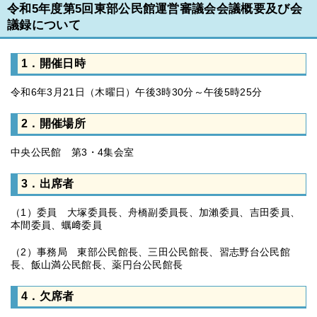
令和5年度第5回東部公民館運営審議会会議概要及び会
議録について
1．開催日時
令和6年3月21日（木曜日）午後3時30分～午後5時25分
2．開催場所
中央公民館 第3・4集会室
3．出席者
（1）委員 大塚委員長、舟橋副委員長、加瀨委員、吉田委員、
本間委員、蠣﨑委員
（2）事務局 東部公民館長、三田公民館長、習志野台公民館
長、飯山満公民館長、薬円台公民館長
4．欠席者