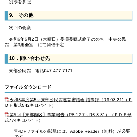
別添を参照
9. その他
次回の会議
令和6年5月2日（木曜日）委員委嘱式終了ののち 中央公民
館 第3集会室 にて開催予定
10．問い合わせ先
東部公民館 電話047-477-7171
ファイルダウンロード
令和5年度第5回東部公民館運営審議会 議事録（R6.03.21)（Ｐ
ＤＦ形式542キロバイト）
第5回【東部館区】事業報告（R5.12.7～R6.3.31）（ＰＤＦ形
式774キロバイト）
PDFファイルの閲覧には、
Adobe Reader
（無料）が必要
です。