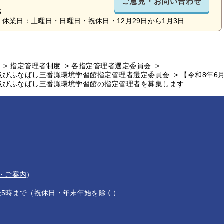
ご意見・お問い合わせ
5
休業日：土曜日・日曜日・祝休日・12月29日から1月3日
>
指定管理者制度
>
各指定管理者選定委員会
>
及びふなばし三番瀬環境学習館指定管理者選定委員会
>
【令和8年6
及びふなばし三番瀬環境学習館の指定管理者を募集します
・ご案内
）
後5時まで（祝休日・年末年始を除く）