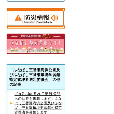
「ふなばし三番瀬海浜公園及
びふなばし三番瀬環境学習館
指定管理者選定委員会」の他
の記事
【令和8年6月26日更新 質問
への回答を掲載します】ふな
ばし三番瀬海浜公園及びふな
ばし三番瀬環境学習館の指定
管理者を募集します