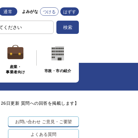
通常
つける
はずす
よみがな
検索
産業・
市政・市の紹介
事業者向け
月26日更新 質問への回答を掲載します】
お問い合わせ
ご意見・ご要望
よくある質問