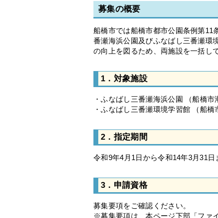
募集の概要
船橋市では船橋市都市公園条例第11
番瀬海浜公園及びふなばし三番瀬環
の向上を図るため、両施設を一括し
1．対象施設
・ふなばし三番瀬海浜公園 （船橋市
・ふなばし三番瀬環境学習館 （船橋市
2．指定期間
令和9年4月1日から令和14年3月31日
3．申請資格
募集要項をご確認ください。
※募集要項は、本ページ下部「ファ