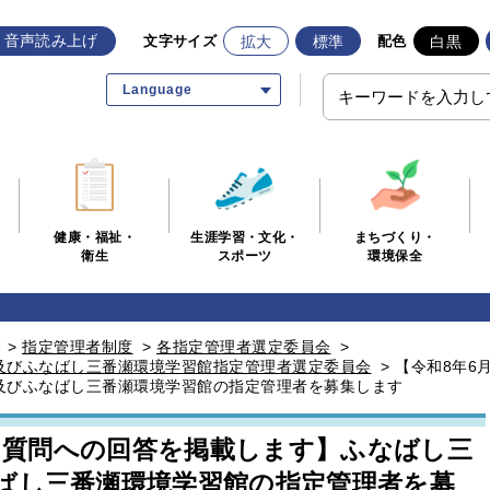
音声読み上げ
拡大
標準
白黒
文字サイズ
配色
Language
生涯学習・文化・
まちづくり・
健康・福祉・
スポーツ
環境保全
衛生
>
指定管理者制度
>
各指定管理者選定委員会
>
及びふなばし三番瀬環境学習館指定管理者選定委員会
>
【令和8年6
及びふなばし三番瀬環境学習館の指定管理者を募集します
新 質問への回答を掲載します】ふなばし三
ばし三番瀬環境学習館の指定管理者を募