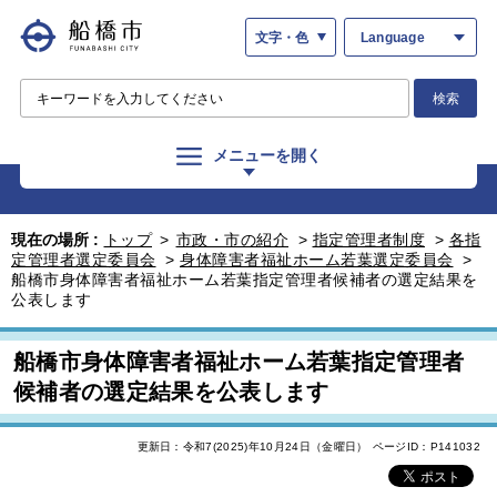
文字・色
Language
検索
メニューを開く
現在の場所 :
トップ
>
市政・市の紹介
>
指定管理者制度
>
各指
定管理者選定委員会
>
身体障害者福祉ホーム若葉選定委員会
>
船橋市身体障害者福祉ホーム若葉指定管理者候補者の選定結果を
公表します
船橋市身体障害者福祉ホーム若葉指定管理者
候補者の選定結果を公表します
更新日：令和7(2025)年10月24日（金曜日）
ページID：P141032